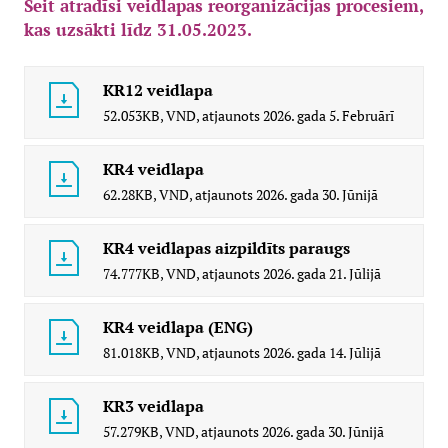
Šeit atradīsi veidlapas reorganizācijas procesiem,
kas uzsākti līdz 31.05.2023.
KR12 veidlapa
52.053KB,
VND,
atjaunots
2026. gada 5. Februārī
KR4 veidlapa
62.28KB,
VND,
atjaunots
2026. gada 30. Jūnijā
KR4 veidlapas aizpildīts paraugs
74.777KB,
VND,
atjaunots
2026. gada 21. Jūlijā
KR4 veidlapa (ENG)
81.018KB,
VND,
atjaunots
2026. gada 14. Jūlijā
KR3 veidlapa
57.279KB,
VND,
atjaunots
2026. gada 30. Jūnijā