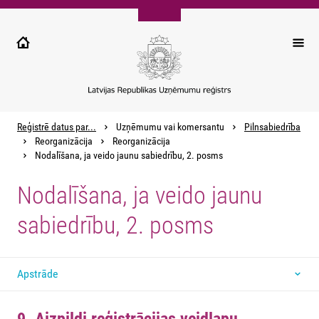
Pārlekt
uz
galveno
saturu
Reģistrē datus par...
Uzņēmumu vai komersantu
Pilnsabiedrība
Reorganizācija
Reorganizācija
Nodalīšana, ja veido jaunu sabiedrību, 2. posms
Nodalīšana, ja veido jaunu
sabiedrību, 2. posms
Apstrāde