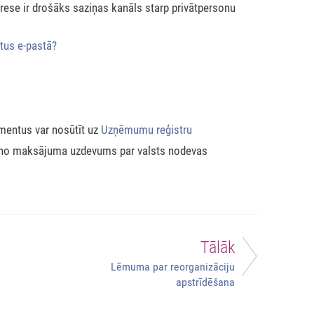
ese ir drošāks saziņas kanāls starp privātpersonu
tus e-pastā?
mentus var nosūtīt uz
Uzņēmumu reģistru
eno maksājuma uzdevums par valsts nodevas
Tālāk
Lēmuma par reorganizāciju
apstrīdēšana