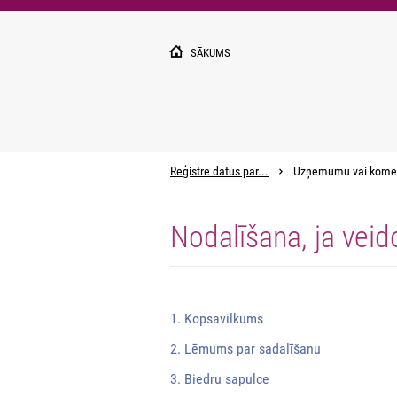
Pārlekt
uz
galveno
SĀKUMS
saturu
Reģistrē datus par...
Uzņēmumu vai kome
Nodalīšana, ja veid
1. Kopsavilkums
2. Lēmums par sadalīšanu
3. Biedru sapulce