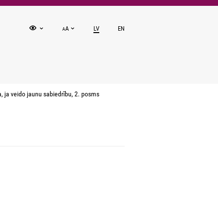
A
LV
EN
A
 ja veido jaunu sabiedrību, 2. posms