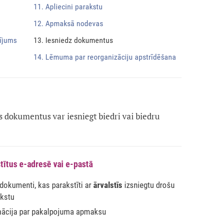
11. Apliecini parakstu
12. Apmaksā nodevas
lījums
13. Iesniedz dokumentus
14. Lēmuma par reorganizāciju apstrīdēšana
dokumentus var iesniegt biedri vai biedru
tītus e-adresē vai e-pastā
 dokumenti, kas parakstīti ar
ārvalstīs
izsniegtu drošu
akstu
mācija par pakalpojuma apmaksu