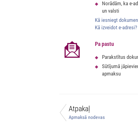
Norādām, ka e-adr
un valsti
Kā iesniegt dokumen
Kā izveidot e-adresi?
Pa pastu
Parakstītus doku
Sūtījumā jāpievi
apmaksu
Atpakaļ
Apmaksā nodevas