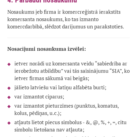
4. Pārbaudi nosaukumu
Nosaukums jeb firma ir komercreģistrā ierakstīts
komersanta nosaukums, ko tas izmanto
komercdarbībā, slēdzot darījumus un parakstoties.
Nosacījumi nosaukuma izvēlei:
ietver norādi uz komersanta veidu “sabiedrība ar
ierobežotu atbildību” vai tās saīsinājumu “SIA”, ko
ietver firmas sākumā vai beigās;
jālieto latviešu vai latīņu alfabēta burti;
var izmantot ciparus;
var izmantot pieturzīmes (punktus, komatus,
kolus, pēdiņas, u.c.);
atļauts lietot piecus simbolus - &, @, %, +, =, citu
simbolu lietošana nav atļauta;