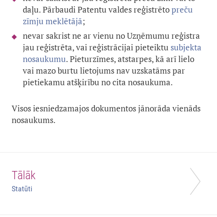
daļu. Pārbaudi Patentu valdes reģistrēto
preču
zīmju meklētāj
ā
;
nevar sakrist ne ar vienu no Uzņēmumu reģistra
jau reģistrēta, vai reģistrācijai pieteiktu
subjekta
nosaukumu
. Pieturzīmes, atstarpes, kā arī lielo
vai mazo burtu lietojums nav uzskatāms par
pietiekamu atšķirību no cita nosaukuma.
Visos iesniedzamajos dokumentos jānorāda vienāds
nosaukums.
Tālāk
Statūti