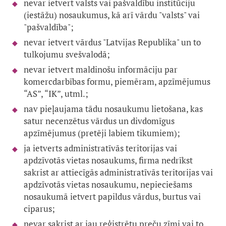
nevar ietvert valsts vai pašvaldību institūciju
(iestāžu) nosaukumus, kā arī vārdu "valsts" vai
"pašvaldība";
nevar ietvert vārdus "Latvijas Republika" un to
tulkojumu svešvalodā;
nevar ietvert maldinošu informāciju par
komercdarbības formu, piemēram, apzīmējumus
“AS”, “IK”, utml.;
nav pieļaujama tādu nosaukumu lietošana, kas
satur necenzētus vārdus un divdomīgus
apzīmējumus (pretēji labiem tikumiem);
ja ietverts administratīvās teritorijas vai
apdzīvotās vietas nosaukums, firma nedrīkst
sakrist ar attiecīgās administratīvās teritorijas vai
apdzīvotās vietas nosaukumu, nepieciešams
nosaukumā ietvert papildus vārdus, burtus vai
ciparus;
nevar sakrist ar jau reģistrētu preču zīmi vai to