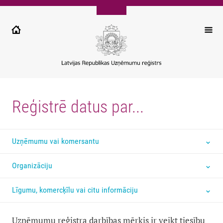
Pārlekt
uz
galveno
saturu
Reģistrē datus par...
Uzņēmumu vai komersantu
Organizāciju
Līgumu, komercķīlu vai citu informāciju
Uzņēmumu reģistra darbības mērķis ir veikt tiesību