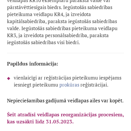
veidlapas KR10 eksemplāru paraksta valde vai
pārstāvēttiesīgais biedrs. Iegūstošās sabiedrības
pieteikuma veidlapu KR4, ja izveidota
kapitālsabiedrība, paraksta iegūstošās sabiedrības
valde. Iegūstošās sabiedrības pieteikuma veidlapu
KR3, ja izveidota personālsabiedrība, paraksta
iegūstošās sabiedrības visi biedri.
Papildus informācija:
vienlaicīgi ar reģistrācijas pieteikumu iespējams
iesniegt pieteikumu
prokūras
reģistrācijai.
Nepieciešamības gadījumā veidlapas ailes var kopēt.
Šeit atradīsi veidlapas reorganizācijas procesiem,
kas uzsākti līdz 31.05.2023.