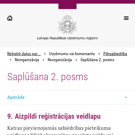
Pārlekt
uz
galveno
saturu
Reģistrē datus par...
Uzņēmumu vai komersantu
Pilnsabiedrība
Reorganizācija
Reorganizācija
Saplūšana 2. posms
Saplūšana 2. posms
Apstrāde
9. Aizpildi reģistrācijas veidlapu
Katras pievienojamās sabiedrības pieteikuma