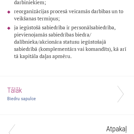
darbiniekiem;
reorganizācijas procesā veicamās darbības un to
veikšanas termiņus;
ja iegūstošā sabiedrība ir personālsabiedrība,
pievienojamās sabiedrības biedra/
dalībnieka/akcionāra statusu iegūstošajā
sabiedrībā (komplementārs vai komandīts), kā arī
tā kapitāla daļas apmēru.
Tālāk
Biedru sapulce
Atpakaļ