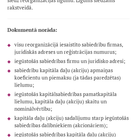
slēdz reorganizācijas līgumu. Līgums slēdzams
rakstveidā.
Dokumentā norāda:
visu reorganizācijā iesaistīto sabiedrību firmas,
juridiskās adreses un reģistrācijas numurus;
iegūstošās sabiedrības firmu un juridisko adresi;
sabiedrību kapitāla daļu (akciju) apmaiņas
koeficientu un piemaksu (ja tādas paredzētas)
lielumu;
iegūstošās kapitālsabiedrības pamatkapitāla
lielumu, kapitāla daļu (akciju) skaitu un
nominālvērtību;
kapitāla daļu (akciju) sadalījumu starp iegūstošās
sabiedrības dalībniekiem (akcionāriem);
iegūstošās sabiedrības kapitāla daļu (akciju)