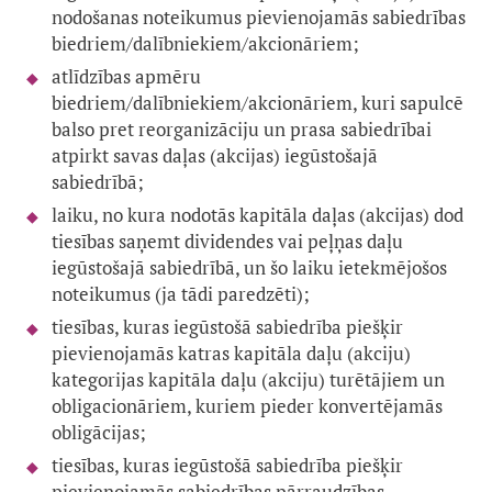
nodošanas noteikumus pievienojamās sabiedrības
biedriem/dalībniekiem/akcionāriem;
atlīdzības apmēru
biedriem/dalībniekiem/akcionāriem, kuri sapulcē
balso pret reorganizāciju un prasa sabiedrībai
atpirkt savas daļas (akcijas) iegūstošajā
sabiedrībā;
laiku, no kura nodotās kapitāla daļas (akcijas) dod
tiesības saņemt dividendes vai peļņas daļu
iegūstošajā sabiedrībā, un šo laiku ietekmējošos
noteikumus (ja tādi paredzēti);
tiesības, kuras iegūstošā sabiedrība piešķir
pievienojamās katras kapitāla daļu (akciju)
kategorijas kapitāla daļu (akciju) turētājiem un
obligacionāriem, kuriem pieder konvertējamās
obligācijas;
tiesības, kuras iegūstošā sabiedrība piešķir
pievienojamās sabiedrības pārraudzības