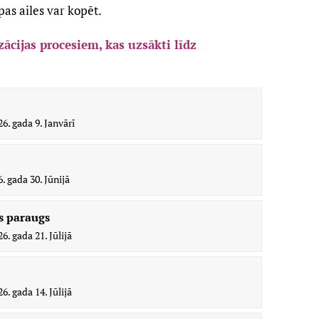
as ailes var kopēt.
zācijas procesiem, kas uzsākti līdz
26. gada 9. Janvārī
. gada 30. Jūnijā
ts paraugs
6. gada 21. Jūlijā
6. gada 14. Jūlijā