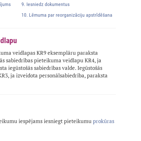
lījums
9. Iesniedz dokumentus
10. Lēmuma par reorganizāciju apstrīdēšana
idlapu
ikuma veidlapas KR9 eksemplāru paraksta
šās sabiedrības pieteikuma veidlapu KR4, ja
sta iegūstošās sabiedrības valde. Iegūstošās
R3, ja izveidota personālsabiedrība, paraksta
ieteikumu iespējams iesniegt pieteikumu
prokūras