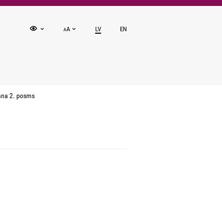
A
LV
EN
A
ana 2. posms