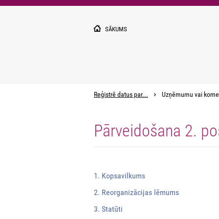
Pārlekt
uz
galveno
SĀKUMS
saturu
Reģistrē datus par...
Uzņēmumu vai kome
Pārveidošana 2. p
1. Kopsavilkums
2. Reorganizācijas lēmums
3. Statūti