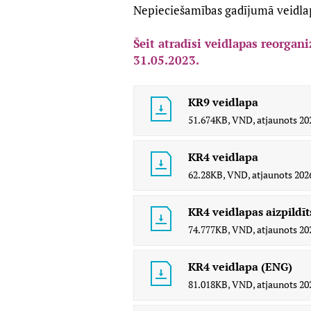
Nepieciešamības gadījumā veidlap
Šeit atradīsi veidlapas reorgani
31.05.2023.
KR9 veidlapa
51.674KB,
VND,
atjaunots
20
KR4 veidlapa
62.28KB,
VND,
atjaunots
2026
KR4 veidlapas aizpildī
74.777KB,
VND,
atjaunots
202
KR4 veidlapa (ENG)
81.018KB,
VND,
atjaunots
202