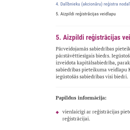
4. Dalībnieku (akcionāru) reģistra noda
5. Aizpildi reģistrācijas veidlapu
5. Aizpildi reģistrācijas ve
Pārveidojamās sabiedrības piete
pārstāvēttiesīgais biedrs. Iegūsto
izveidota kapitālsabiedrība, parak
sabiedrības pieteikuma veidlapu K
iegūstošās sabiedrības visi biedri.
Papildus informācija:
vienlaicīgi ar reģistrācijas p
reģistrācijai.