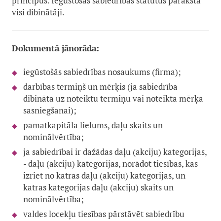
principus. Iegūstošās sabiedrības statūtus paraksta
visi dibinātāji.
Dokumentā jānorāda:
iegūstošās sabiedrības nosaukums (firma);
darbības termiņš un mērķis (ja sabiedrība
dibināta uz noteiktu termiņu vai noteikta mērķa
sasniegšanai);
pamatkapitāla lielums, daļu skaits un
nominālvērtība;
ja sabiedrībai ir dažādas daļu (akciju) kategorijas,
- daļu (akciju) kategorijas, norādot tiesības, kas
izriet no katras daļu (akciju) kategorijas, un
katras kategorijas daļu (akciju) skaits un
nominālvērtība;
valdes locekļu tiesības pārstāvēt sabiedrību