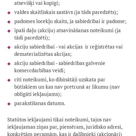
atsevišķi vai kopīgi;
valdes skaitliskais sastāvs (ja tāds paredzēts);
padomes locekļu skaits, ja sabiedrībai ir padome;
īpaši daļu (akciju) atsavināšanas noteikumi (ja
tādi paredzēti);
akciju sabiedrībai - vai akcijas ir reģistrētas vai
dematerializētas akcijas;
akciju sabiedrībai - sabiedrības galvenie
komercdarbības veidi;
citi noteikumi, ko dibinātāji uzskata par
būtiskiem un kas nav pretrunā ar likumu (nav
obligāti iekļaujams);
parakstīšanas datums.
Statūtos iekļaujami tikai noteikumi, tajos nav
iekļaujamas ziņas par, piemēram, juridisko adresi,
konkrētām personām, kas ir dalībnieki (akcionāri)