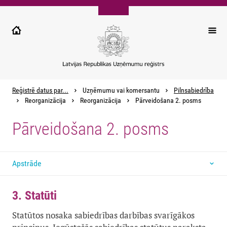
Pārlekt
uz
galveno
saturu
Reģistrē datus par...
Uzņēmumu vai komersantu
Pilnsabiedrība
Reorganizācija
Reorganizācija
Pārveidošana 2. posms
Pārveidošana 2. posms
Apstrāde
3. Statūti
Statūtos nosaka sabiedrības darbības svarīgākos