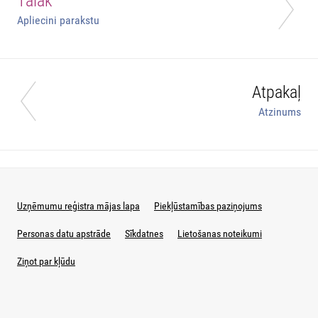
Tālāk
Apliecini parakstu
Atpakaļ
Atzinums
Uzņēmumu reģistra mājas lapa
Piekļūstamības paziņojums
Personas datu apstrāde
Sīkdatnes
Lietošanas noteikumi
Ziņot par kļūdu