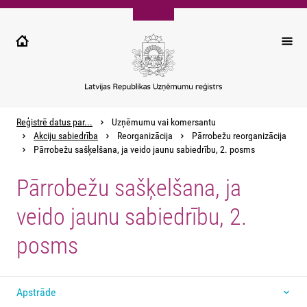
Pārlekt
uz
galveno
saturu
Reģistrē datus par...
Uzņēmumu vai komersantu
Akciju sabiedrība
Reorganizācija
Pārrobežu reorganizācija
Pārrobežu sašķelšana, ja veido jaunu sabiedrību, 2. posms
Pārrobežu sašķelšana, ja
veido jaunu sabiedrību, 2.
posms
Apstrāde