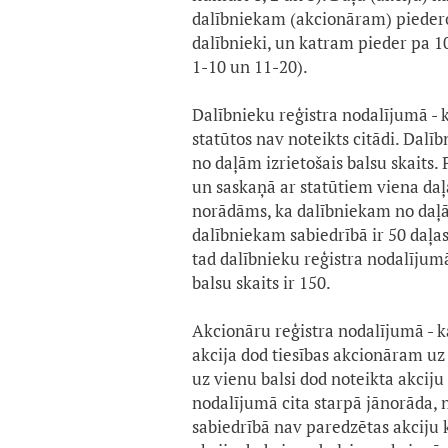
dalībniekam (akcionāram) piederoš
dalībnieki, un katram pieder pa 1
1-10 un 11-20).
Dalībnieku reģistra nodalījumā - k
statūtos nav noteikts citādi. Dalī
no daļām izrietošais balsu skaits.
un saskaņā ar statūtiem viena daļa
norādāms, ka dalībniekam no daļām 
dalībniekam sabiedrībā ir 50 daļas
tad dalībnieku reģistra nodalījum
balsu skaits ir 150.
Akcionāru reģistra nodalījumā - k
akcija dod tiesības akcionāram uz 
uz vienu balsi dod noteikta akci
nodalījumā cita starpā jānorāda, n
sabiedrībā nav paredzētas akciju ka