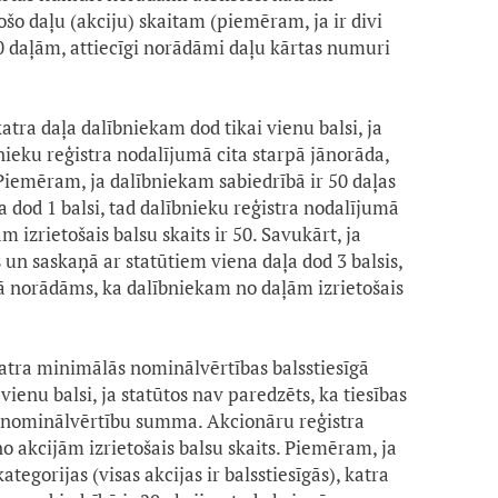
o daļu (akciju) skaitam (piemēram, ja ir divi
0 daļām, attiecīgi norādāmi daļu kārtas numuri
atra daļa dalībniekam dod tikai vienu balsi, ja
bnieku reģistra nodalījumā cita starpā jānorāda,
 Piemēram, ja dalībniekam sabiedrībā ir 50 daļas
 dod 1 balsi, tad dalībnieku reģistra nodalījumā
izrietošais balsu skaits ir 50. Savukārt, ja
 un saskaņā ar statūtiem viena daļa dod 3 balsis,
ā norādāms, ka dalībniekam no daļām izrietošais
atra minimālās nominālvērtības balsstiesīgā
vienu balsi, ja statūtos nav paredzēts, ka tiesības
ju nominālvērtību summa. Akcionāru reģistra
o akcijām izrietošais balsu skaits. Piemēram, ja
tegorijas (visas akcijas ir balsstiesīgās), katra