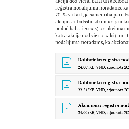
akcija dod vienu balsi un akcionār
reģistra nodalījumā norādāms, ka 
20. Savukārt, ja sabiedrībā pared
akcijas ar balsstiesībām un priek
nedod balsstiesības) un akcionāram
katra akcija dod vienu balsi) un 1
nodalījumā norādāms, ka akcionāra
Dalībnieku reģistra no
24.009KB,
VND,
atjaunots
20
Dalībnieku reģistra nod
22.242KB,
VND,
atjaunots
20
Akcionāru reģistra nod
24.005KB,
VND,
atjaunots
20