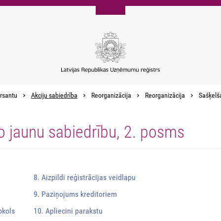
rsantu
Akciju sabiedrība
Reorganizācija
Reorganizācija
Sašķelša
o jaunu sabiedrību, 2. posms
8. Aizpildi reģistrācijas veidlapu
9. Paziņojums kreditoriem
okols
10. Apliecini parakstu