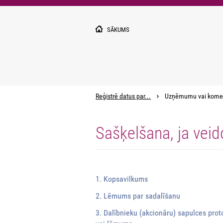
Pārlekt
uz
galveno
SĀKUMS
saturu
Reģistrē datus par...
Uzņēmumu vai kome
Sašķelšana, ja veid
1. Kopsavilkums
2. Lēmums par sadalīšanu
3. Dalībnieku (akcionāru) sapulces prot