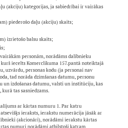
u (akciju) kategorijas, ja sabiedrībai ir vairākas
) piederošo daļu (akciju) skaits;
;
) izrietošo balsu skaits;
is;
der vairākām personām, norādāms dalībnieku
, kurš iecelts Komerclikuma 157.pantā noteiktajā
du, uzvārdu, personas kodu (ja personai nav
koda, tad norāda dzimšanas datumu, personu
un izdošanas datumu, valsti un institūciju, kas
, kurā tas sasniedzams.
alījums ar kārtas numuru 1. Par katru
 atsevišķs ieraksts, ierakstu numerācija jāsāk ar
lībnieki (akcionāri), norādāmi ierakstu kārtas
kārtas numuri norādāmi atbilstoši katram