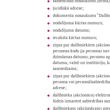
sabiedrības nosaukums (firma)
juridiskā adrese;
dokumenta nosaukums “Dalībni
nodalījuma kārtas numurs;
nodalījuma datums;
ieraksta kārtas numurs;
ziņas par dalībniekiem (akcion
personas kods (ja personai nav
dzimšanas datumu, personu a
datumu, valsti un institūciju, 
sasniedzams;
ziņas par dalībniekiem (akcionā
persona vai personālsabiedrība
adrese;
dalībnieka (akcionāra) elektron
lūdzis izmantot sabiedrības saz
dalībniekam (akcionāram) pied