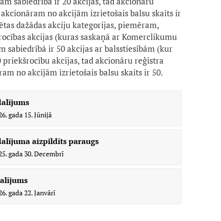
am sabiedrībā ir 20 akcijas, tad akcionāru
akcionāram no akcijām izrietošais balsu skaits ir
zētas dažādas akciju kategorijas, piemēram,
šrocības akcijas (kuras saskaņā ar Komerclikumu
 sabiedrībā ir 50 akcijas ar balsstiesībām (kur
0 priekšrocību akcijas, tad akcionāru reģistra
m no akcijām izrietošais balsu skaits ir 50.
dalījums
26. gada 15. Jūnijā
alījuma aizpildīts paraugs
25. gada 30. Decembrī
alījums
26. gada 22. Janvārī