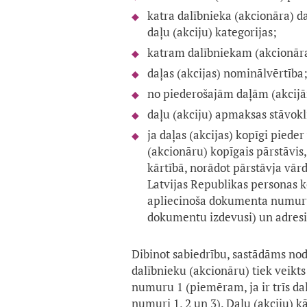
katra dalībnieka (akcionāra) daļ
daļu (akciju) kategorijas;
katram dalībniekam (akcionāram
daļas (akcijas) nominālvērtība
no piederošajām daļām (akcijām
daļu (akciju) apmaksas stāvokl
ja daļas (akcijas) kopīgi pie
(akcionāru) kopīgais pārstāvis
kārtībā, norādot pārstāvja vār
Latvijas Republikas personas 
apliecinoša dokumenta numuru 
dokumentu izdevusi) un adresi
Dibinot sabiedrību, sastādāms nod
dalībnieku (akcionāru) tiek veikts
numuru 1 (piemēram, ja ir trīs da
numuri 1, 2 un 3). Daļu (akciju) 