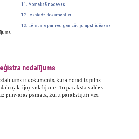
11. Apmaksā nodevas
12. Iesniedz dokumentus
13. Lēmuma par reorganizāciju apstrīdēšana
lījums
reģistra nodalījums
odalījums ir dokuments, kurā norādīts pilns
daļu (akciju) sadalījums. To paraksta valdes
 uz pilnvaras pamata, kuru parakstījuši visi