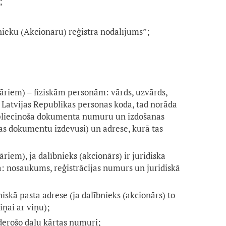
;
eku (Akcionāru) reģistra nodalījums”;
āriem) – fiziskām personām: vārds, uzvārds,
 Latvijas Republikas personas koda, tad norāda
pliecinoša dokumenta numuru un izdošanas
kas dokumentu izdevusi) un adrese, kurā tas
riem), ja dalībnieks (akcionārs) ir juridiska
: nosaukums, reģistrācijas numurs un juridiskā
iskā pasta adrese (ja dalībnieks (akcionārs) to
iņai ar viņu);
erošo daļu kārtas numuri;