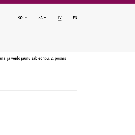
A
LV
EN
A
na, ja veido jaunu sabiedrību, 2. posms