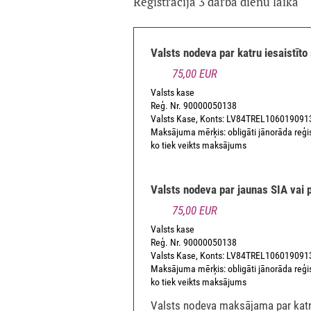
Reģistrācija 3 darba dienu laikā
Valsts nodeva par katru iesaistīto
75,00 EUR
Valsts kase
Reģ. Nr. 90000050138
Valsts Kase, Konts: LV84TREL10601909
Maksājuma mērķis: obligāti jānorāda reģis
ko tiek veikts maksājums
Valsts nodeva par jaunas SIA vai 
75,00 EUR
Valsts kase
Reģ. Nr. 90000050138
Valsts Kase, Konts: LV84TREL10601909
Maksājuma mērķis: obligāti jānorāda reģis
ko tiek veikts maksājums
Valsts nodeva maksājama par katr