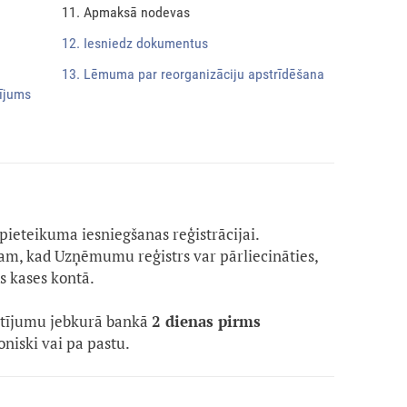
11. Apmaksā nodevas
12. Iesniedz dokumentus
13. Lēmuma par reorganizāciju apstrīdēšana
lījums
pieteikuma iesniegšanas reģistrācijai.
 tam, kad Uzņēmumu reģistrs var pārliecināties,
ts kases kontā.
aitījumu jebkurā bankā
2 dienas pirms
oniski vai pa pastu.