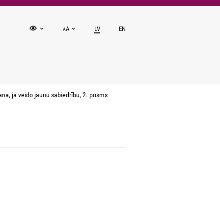
A
LV
EN
A
na, ja veido jaunu sabiedrību, 2. posms