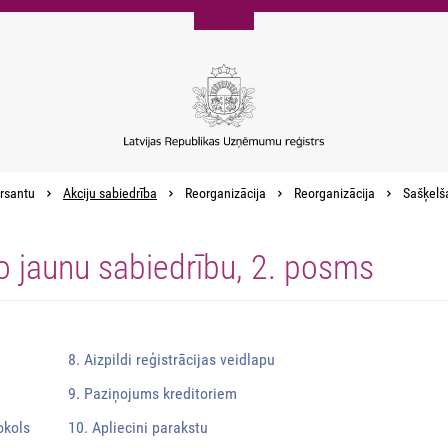
rsantu
Akciju sabiedrība
Reorganizācija
Reorganizācija
Sašķelša
o jaunu sabiedrību, 2. posms
8. Aizpildi reģistrācijas veidlapu
9. Paziņojums kreditoriem
okols
10. Apliecini parakstu