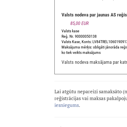
Valsts nodeva par jaunas AS reģis
85,00 EUR
Valsts kase
Reģ. Nr. 90000050138
Valsts Kase, Konts: LV84TREL10601909
Maksājuma mērķis: obligāti jānorāda reģis
ko tiek veikts maksājums
Valsts nodeva maksājama par katr
Lai atgūtu nepareizi samaksāto (
reģistrācijas vai maksas pakalpo
iesniegums
.