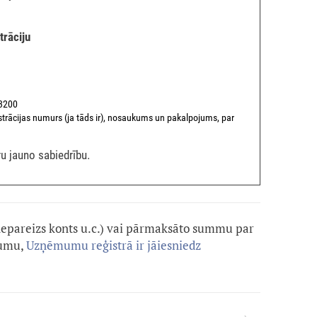
trāciju
13200
trācijas numurs (ja tāds ir), nosaukums un pakalpojums, par
u jauno sabiedrību.
nepareizs konts u.c.) vai pārmaksāto summu par
jumu,
Uzņēmumu reģistrā ir jāiesniedz