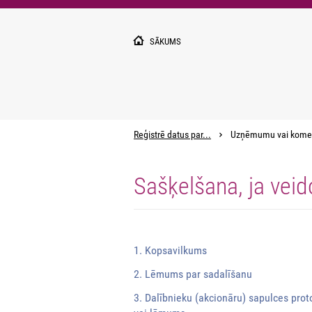
Pārlekt
uz
galveno
SĀKUMS
saturu
Reģistrē datus par...
Uzņēmumu vai kome
Sašķelšana, ja veid
1. Kopsavilkums
2. Lēmums par sadalīšanu
3. Dalībnieku (akcionāru) sapulces prot