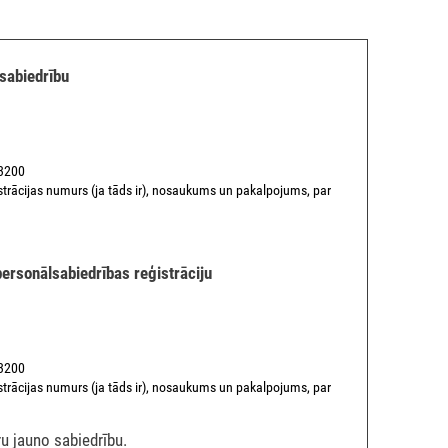
 sabiedrību
13200
trācijas numurs (ja tāds ir), nosaukums un pakalpojums, par
personālsabiedrības reģistrāciju
13200
trācijas numurs (ja tāds ir), nosaukums un pakalpojums, par
u jauno sabiedrību.