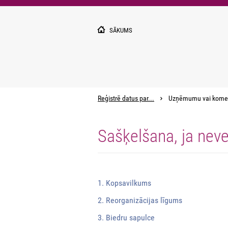
Pārlekt
uz
galveno
SĀKUMS
saturu
Reģistrē datus par...
Uzņēmumu vai kome
Sašķelšana, ja nev
1. Kopsavilkums
2. Reorganizācijas līgums
3. Biedru sapulce