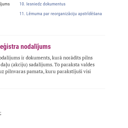
lījums
10. Iesniedz dokumentus
11. Lēmuma par reorganizāciju apstrīdēšana
reģistra nodalījums
odalījums ir dokuments, kurā norādīts pilns
daļu (akciju) sadalījums. To paraksta valdes
 uz pilnvaras pamata, kuru parakstījuši visi
;