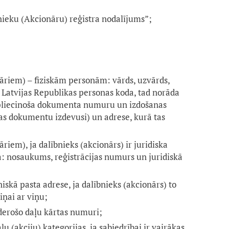
eku (Akcionāru) reģistra nodalījums”;
āriem) – fiziskām personām: vārds, uzvārds,
 Latvijas Republikas personas koda, tad norāda
pliecinoša dokumenta numuru un izdošanas
kas dokumentu izdevusi) un adrese, kurā tas
riem), ja dalībnieks (akcionārs) ir juridiska
: nosaukums, reģistrācijas numurs un juridiskā
iskā pasta adrese, ja dalībnieks (akcionārs) to
iņai ar viņu;
erošo daļu kārtas numuri;
u (akciju) kategorijas, ja sabiedrībai ir vairākas