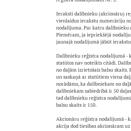
Ieraksti dalībnieku (akcionāru) r
vienlaidus ierakstu numerāciju no
nodalījuma. Par katru dalībnieku (
Piemēram, ja iepriekšējā nodalīju
jaunajā nodalījumā jābūt ierakst
Dalībnieku reģistra nodalījumā - k
statūtos nav noteikts citādi. Dalī
no daļām izrietošais balsu skaits.
un saskaņā ar statūtiem viena daļa
norādāms, ka dalībniekam no daļām 
dalībniekam sabiedrībā ir 50 daļas
tad dalībnieku reģistra nodalījum
balsu skaits ir 150.
Akcionāru reģistra nodalījumā - k
akcija dod tiesības akcionāram uz 