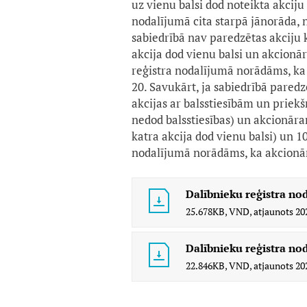
uz vienu balsi dod noteikta akci
nodalījumā cita starpā jānorāda, n
sabiedrībā nav paredzētas akciju ka
akcija dod vienu balsi un akcionār
reģistra nodalījumā norādāms, ka 
20. Savukārt, ja sabiedrībā pared
akcijas ar balsstiesībām un priek
nedod balsstiesības) un akcionāram
katra akcija dod vienu balsi) un 1
nodalījumā norādāms, ka akcionāra
Dalībnieku reģistra no
25.678KB,
VND,
atjaunots
20
Dalībnieku reģistra nod
22.846KB,
VND,
atjaunots
20