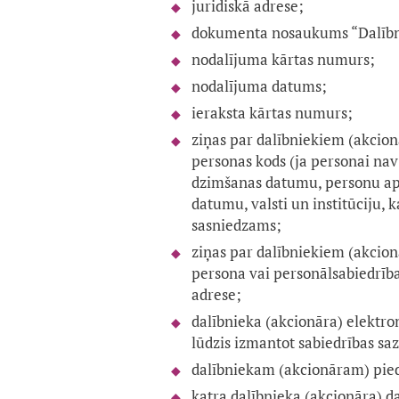
juridiskā adrese;
dokumenta nosaukums “Dalībni
nodalījuma kārtas numurs;
nodalījuma datums;
ieraksta kārtas numurs;
ziņas par dalībniekiem (akcion
personas kods (ja personai nav
dzimšanas datumu, personu a
datumu, valsti un institūciju, 
sasniedzams;
ziņas par dalībniekiem (akcionā
persona vai personālsabiedrība
adrese;
dalībnieka (akcionāra) elektron
lūdzis izmantot sabiedrības saz
dalībniekam (akcionāram) pied
katra dalībnieka (akcionāra) daļ