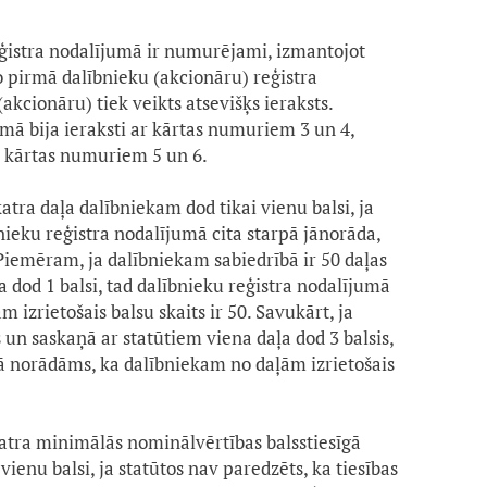
eģistra nodalījumā ir numurējami, izmantojot
 pirmā dalībnieku (akcionāru) reģistra
akcionāru) tiek veikts atsevišķs ieraksts.
mā bija ieraksti ar kārtas numuriem 3 un 4,
u kārtas numuriem 5 un 6.
atra daļa dalībniekam dod tikai vienu balsi, ja
bnieku reģistra nodalījumā cita starpā jānorāda,
 Piemēram, ja dalībniekam sabiedrībā ir 50 daļas
 dod 1 balsi, tad dalībnieku reģistra nodalījumā
izrietošais balsu skaits ir 50. Savukārt, ja
 un saskaņā ar statūtiem viena daļa dod 3 balsis,
ā norādāms, ka dalībniekam no daļām izrietošais
atra minimālās nominālvērtības balsstiesīgā
vienu balsi, ja statūtos nav paredzēts, ka tiesības