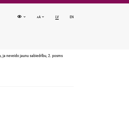
A
LV
EN
A
, ja neveido jaunu sabiedrību, 2. posms