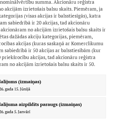
ju nominālvērtību summa. Akcionāru reģistra
o akcijām izrietošais balsu skaits. Piemēram, ja
tegorijas (visas akcijas ir balsstiesīgās), katra
am sabiedrībā ir 20 akcijas, tad akcionāru
akcionāram no akcijām izrietošais balsu skaits ir
zētas dažādas akciju kategorijas, piemēram,
šrocības akcijas (kuras saskaņā ar Komerclikumu
 sabiedrībā ir 50 akcijas ar balsstiesībām (kur
0 priekšrocību akcijas, tad akcionāru reģistra
m no akcijām izrietošais balsu skaits ir 50.
dalījums (izmaiņas)
26. gada 15. Jūnijā
alījuma aizpildīts paraugs (izmaiņas)
26. gada 5. Janvārī