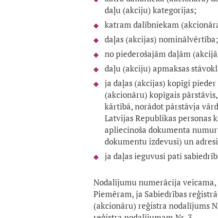
daļu (akciju) kategorijas;
katram dalībniekam (akcionāram
daļas (akcijas) nominālvērtība
no piederošajām daļām (akcijām
daļu (akciju) apmaksas stāvokl
ja daļas (akcijas) kopīgi pie
(akcionāru) kopīgais pārstāvis
kārtībā, norādot pārstāvja vār
Latvijas Republikas personas 
apliecinoša dokumenta numuru 
dokumentu izdevusi) un adresi
ja daļas ieguvusi pati sabiedr
Nodalījumu numerācija veicama, 
Piemēram, ja Sabiedrības reģistrāci
(akcionāru) reģistra nodalījums N
reģistra nodalījumam Nr. 3.