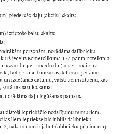
) piederošo daļu (akciju) skaits;
;
) izrietošo balsu skaits;
is;
der vairākām personām, norādāms dalībnieku
, kurš iecelts Komerclikuma 157. pantā noteiktajā
du, uzvārdu, personas kodu (ja personai nav
koda, tad norāda dzimšanas datumu, personu
un izdošanas datumu, valsti un institūciju, kas
, kurā tas sasniedzams;
ība, norādāms daļu iegūšanas pamats.
atbilstoši iepriekšējo nodalījumu numuriem.
jas lietā iepriekšējais ir bijis dalībnieku
r. 2, nākamajam ir jābūt dalībnieku (akcionāru)