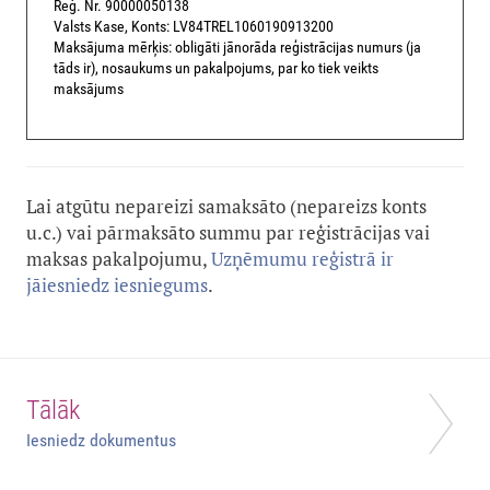
Reģ. Nr. 90000050138
Valsts Kase, Konts: LV84TREL1060190913200
Maksājuma mērķis: obligāti jānorāda reģistrācijas numurs (ja
tāds ir), nosaukums un pakalpojums, par ko tiek veikts
maksājums
Lai atgūtu nepareizi samaksāto (nepareizs konts
u.c.) vai pārmaksāto summu par reģistrācijas vai
maksas pakalpojumu,
Uzņēmumu reģistrā ir
jāiesniedz iesniegums
.
Tālāk
Iesniedz dokumentus