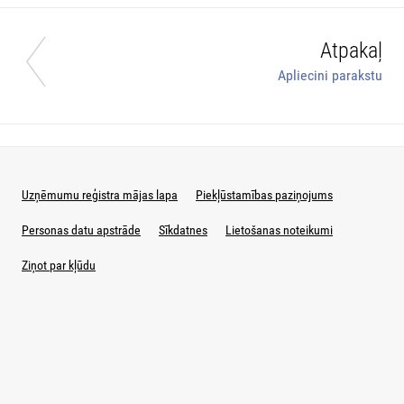
Atpakaļ
Apliecini parakstu
Uzņēmumu reģistra mājas lapa
Piekļūstamības paziņojums
Personas datu apstrāde
Sīkdatnes
Lietošanas noteikumi
Ziņot par kļūdu