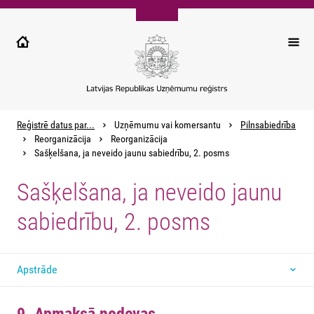
Pārlekt
uz
galveno
saturu
Reģistrē datus par...
Uzņēmumu vai komersantu
Pilnsabiedrība
Reorganizācija
Reorganizācija
Sašķelšana, ja neveido jaunu sabiedrību, 2. posms
Sašķelšana, ja neveido jaunu
sabiedrību, 2. posms
Apstrāde