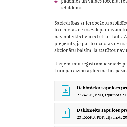
padomes un valdes locekļu, rev
iebildumi.
Sabiedrības ar ierobežotu atbildī
to nodotas ne mazāk par divām tre
nav noteikts lielāks balsu skaits.
pieņemts, ja par to nodotas ne maz
akcionāru balsīm, ja statūtos nav n
Uzņēmumu reģistram iesniedz pro
kura pareizību apliecina tās pašas
Dalībnieku sapulces pr
27.242KB,
VND,
atjaunots
202
Dalībnieku sapulces pr
204.555KB,
PDF,
atjaunots
20