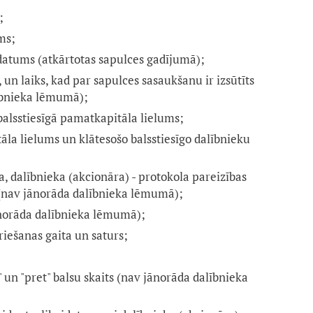
;
ms;
datums (atkārtotas sapulces gadījumā);
, un laiks, kad par sapulces sasaukšanu ir izsūtīts
ībnieka lēmumā);
alsstiesīgā pamatkapitāla lielums;
la lielums un klātesošo balsstiesīgo dalībnieku
a, dalībnieka (akcionāra) - protokola pareizības
 (nav jānorāda dalībnieka lēmumā);
ānorāda dalībnieka lēmumā);
iešanas gaita un saturs;
un "pret" balsu skaits (nav jānorāda dalībnieka