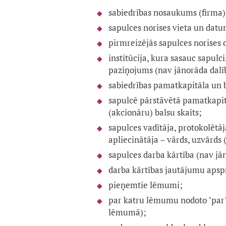
sabiedrības nosaukums (firma)
sapulces norises vieta un datu
pirmreizējās sapulces norises 
institūcija, kura sasauc sapulci
paziņojums (nav jānorāda dal
sabiedrības pamatkapitāla un b
sapulcē pārstāvētā pamatkapitā
(akcionāru) balsu skaits;
sapulces vadītāja, protokolētāj
apliecinātāja – vārds, uzvārds
sapulces darba kārtība (nav j
darba kārtības jautājumu apspr
pieņemtie lēmumi;
par katru lēmumu nodoto "par" 
lēmumā);