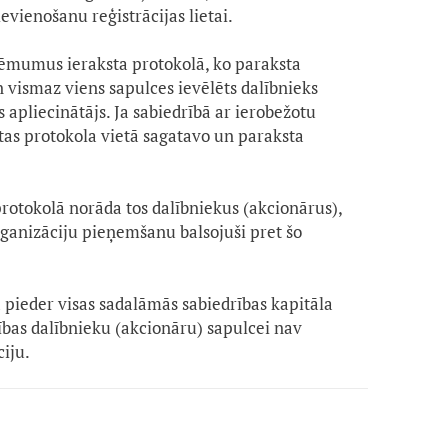
ienošanu reģistrācijas lietai.
lēmumus ieraksta protokolā, ko paraksta
n vismaz viens sapulces ievēlēts dalībnieks
 apliecinātājs. Ja sabiedrībā ar ierobežotu
, tas protokola vietā sagatavo un paraksta
rotokolā norāda tos dalībniekus (akcionārus),
ganizāciju pieņemšanu balsojuši pret šo
pieder visas sadalāmās sabiedrības kapitāla
rības dalībnieku (akcionāru) sapulcei nav
iju.