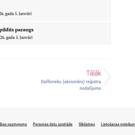
26. gada 5. Janvārī
ildīts paraugs
26. gada 5. Janvārī
Tālāk
Dalībnieku (akcionāru) reģistra
nodalījums
ības paziņojums
Personas datu apstrāde
Sīkdatnes
Lietošanas noteiku