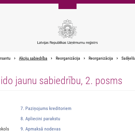
rsantu
Akciju sabiedrība
Reorganizācija
Reorganizācija
Sašķelša
eido jaunu sabiedrību, 2. posms
7. Paziņojums kreditoriem
8. Apliecini parakstu
okols
9. Apmaksā nodevas