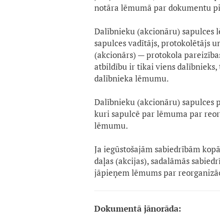
notāra lēmumā par dokumentu piev
Dalībnieku (akcionāru) sapulces 
sapulces vadītājs, protokolētājs u
(akcionārs) — protokola pareizības
atbildību ir tikai viens dalībnieks
dalībnieka lēmumu.
Dalībnieku (akcionāru) sapulces p
kuri sapulcē par lēmuma par reor
lēmumu.
Ja iegūstošajām sabiedrībām kopā 
daļas (akcijas), sadalāmās sabied
jāpieņem lēmums par reorganizāc
Dokumentā jānorāda: