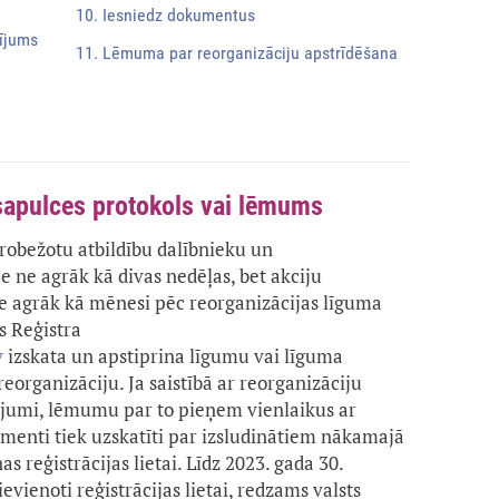
10. Iesniedz dokumentus
lījums
11. Lēmuma par reorganizāciju apstrīdēšana
 sapulces protokols vai lēmums
ierobežotu atbildību dalībnieku un
e ne agrāk kā divas nedēļas, bet akciju
ne agrāk kā mēnesi pēc reorganizācijas līguma
s Reģistra
v
izskata un apstiprina līgumu vai līguma
rganizāciju. Ja saistībā ar reorganizāciju
zījumi, lēmumu par to pieņem vienlaikus ar
enti tiek uzskatīti par izsludinātiem nākamajā
 reģistrācijas lietai. Līdz 2023. gada 30.
vienoti reģistrācijas lietai, redzams valsts