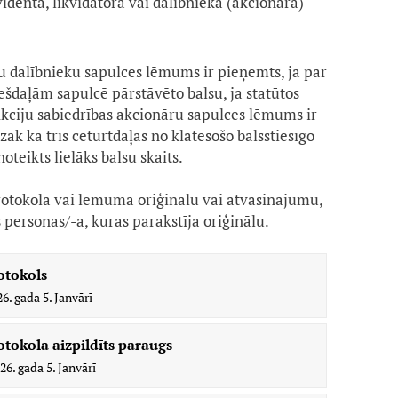
identa, likvidatora vai dalībnieka (akcionāra)
bu dalībnieku sapulces lēmums ir pieņemts, ja par
šdaļām sapulcē pārstāvēto balsu, ja statūtos
 Akciju sabiedrības akcionāru sapulces lēmums ir
āk kā trīs ceturtdaļas no klātesošo balsstiesīgo
oteikts lielāks balsu skaits.
tokola vai lēmuma oriģinālu vai atvasinājumu,
 personas/-a, kuras parakstīja oriģinālu.
otokols
6. gada 5. Janvārī
otokola aizpildīts paraugs
26. gada 5. Janvārī