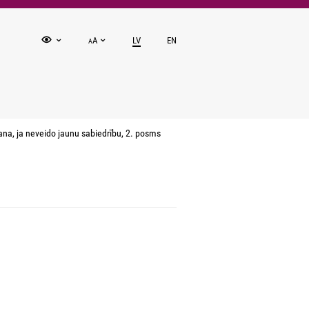
A
LV
EN
A
na, ja neveido jaunu sabiedrību, 2. posms