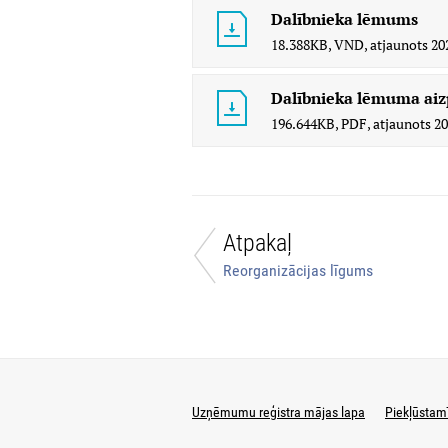
Dalībnieka lēmums
18.388KB,
VND,
atjaunots
20
Dalībnieka lēmuma aizp
196.644KB,
PDF,
atjaunots
20
Atpakaļ
Reorganizācijas līgums
Uzņēmumu reģistra mājas lapa
Piekļūstam