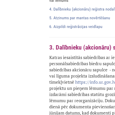
vai lēmums
4. Dalībnieku (akcionāru) reģistra noda
5. Atzinums par mantas novērtēšanu
6. Aizpildi reģistrācijas veidlapu
3. Dalībnieku (akcionāru)
Katras iesaistītās sabiedrības ar 
personālsabiedrības biedru sapulc
sabiedrības akcionāru sapulce - 
vai līguma projekta izsludināšana
tīmekļvietnē
https://info.ur.gov.l
projektu un pieņem lēmumu par reo
izdarāmi sabiedrības statūtu gro
lēmumu par reorganizāciju. Dokum
dienā pēc dokumenta pievienošanas
jūnijam datums, kad dokumenti pie