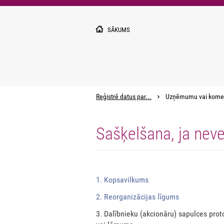
Pārlekt
uz
galveno
SĀKUMS
saturu
Reģistrē datus par...
Uzņēmumu vai kome
Sašķelšana, ja nev
1. Kopsavilkums
2. Reorganizācijas līgums
3. Dalībnieku (akcionāru) sapulces prot