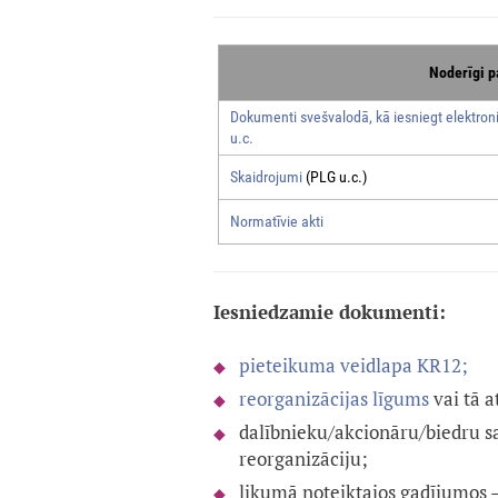
Noderīgi p
Dokumenti svešvalodā, kā iesniegt elektroni
u.c.
Skaidrojumi
(PLG u.c.)
Normatīvie akti
Iesniedzamie dokumenti:
pieteikuma veidlapa KR12;
reorganizācijas līgums
vai tā a
dalībnieku/akcionāru/biedru s
reorganizāciju;
likumā noteiktajos gadījumos —