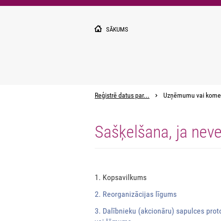
Pārlekt
uz
galveno
SĀKUMS
saturu
Reģistrē datus par...
Uzņēmumu vai kome
Sašķelšana, ja nev
1. Kopsavilkums
2. Reorganizācijas līgums
3. Dalībnieku (akcionāru) sapulces prot