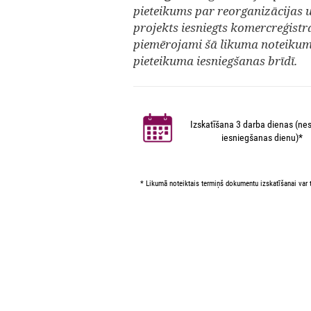
pieteikums par reorganizācijas
projekts iesniegts komercreģistr
piemērojami šā likuma noteikumi
pieteikuma iesniegšanas brīdī.
Izskatīšana 3 darba dienas (nes
iesniegšanas dienu)*
* Likumā noteiktais termiņš dokumentu izskatīšanai var t