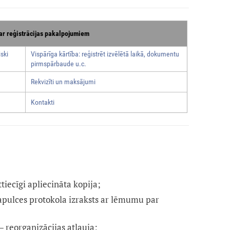
ar reģistrācijas pakalpojumiem
ski
Vispārīga kārtība: reģistrēt izvēlētā laikā, dokumentu
pirmspārbaude u.c.
Rekvizīti un maksājumi
Kontakti
ttiecīgi apliecināta kopija;
apulces protokola izraksts ar lēmumu par
 reorganizācijas atļauja;