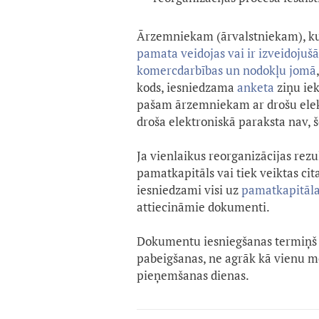
Ārzemniekam (ārvalstniekam), k
pamata veidojas vai ir izveidojuš
komercdarbības un nodokļu jomā
kods, iesniedzama
anketa
ziņu ie
pašam ārzemniekam ar drošu elektr
droša elektroniskā paraksta nav,
Ja vienlaikus reorganizācijas rezu
pamatkapitāls vai tiek veiktas cit
iesniedzami visi uz
pamatkapitāla
attiecināmie dokumenti.
Dokumentu iesniegšanas termiņš 
pabeigšanas, ne agrāk kā vienu 
pieņemšanas dienas.