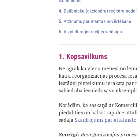
vai lēmums
4. Dalībnieku (akcionāru) reģistra noda
5. Atzinums par mantas novērtēšanu
6. Aizpildi reģistrācijas veidlapu
1. Kopsavilkums
Ne agrāk kā vienu mēnesi no lēm
katra reorganizācijas procesā iesa
iestādei pieteikumu ieraksta par 
sabiedrība iesniedz savu eksempl
Norādām, ka saskaņā ar Komerclik
piedalīties un balsot sapulcē attāl
sadaļā
Skaidrojums par attālināto
Svarīgi:
Reorganizācijas proc