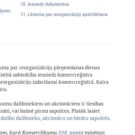
10. Iesniedz dokumentus
lījums
11. Lēmuma par reorganizāciju apstrīdēšana
uma par reorganizāciju pieņemšanas dienas
istītā sabiedrība iesniedz komercreģistra
reorganizāciju izdarīšanai komercreģistrā. Katra
āru.
umu dalībniekiem un akcionāriem ir tiesības
ināti, vai balsot pirms sapulces. Plašāk lasiet
 dalību dalībnieku, akcionāru un biedru sapulcēs
.
esam, kurā Komerclikuma
338. pantā
minētais