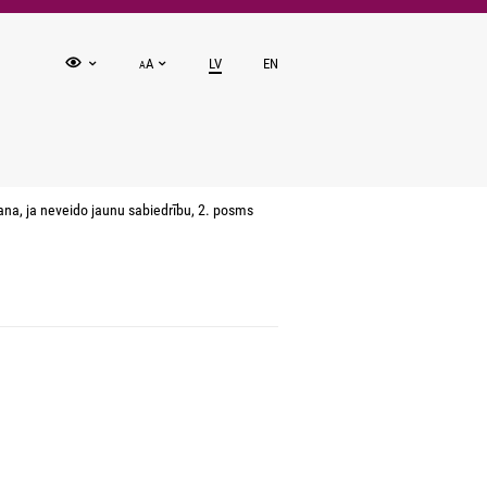
A
LV
EN
A
na, ja neveido jaunu sabiedrību, 2. posms