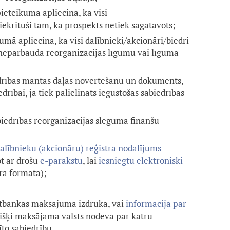
ieteikumā apliecina, ka visi
piekrituši tam, ka prospekts netiek sagatavots;
mā apliecina, ka visi dalībnieki/akcionāri/biedri
s nepārbauda reorganizācijas līgumu vai līguma
rības mantas daļas novērtēšanu un dokuments,
drībai, ja tiek palielināts iegūstošās sabiedrības
iedrības reorganizācijas slēguma finanšu
alībnieku (akcionāru) reģistra nodalījums
ot ar drošu
e-parakstu
, lai
iesniegtu elektroniski
īra formātā);
rnetbankas maksājuma izdruka, vai
informācija par
višķi maksājama valsts nodeva par katru
īto sabiedrību.