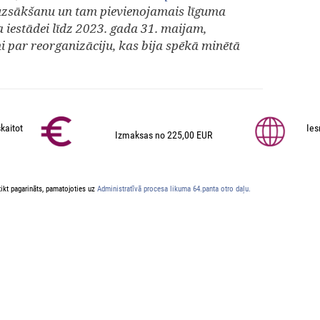
 uzsākšanu un tam pievienojamais līguma
a iestādei līdz 2023. gada 31. maijam,
 par reorganizāciju, kas bija spēkā minētā
kaitot
Ies
Izmaksas no 225,00 EUR
ikt pagarināts, pamatojoties uz
Administratīvā procesa likuma 64.panta otro daļu.