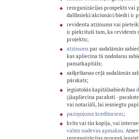
reorganizācijas prospekts vai p
dalībnieki/akcionāri/biedri ir 
revidenta atzinums vai pieteiku
ir piekrituši tam, ka revident
projektu;
atzinums
par sadalāmās sabied
kas apliecina tā nodošanu sabie
pamatkapitāls;
sašķelšanas ceļā sadalāmās sab
pārskats;
iegūstošās kapitālsabiedrības
d
(jāapliecina paraksti - parakst
vai notariāli, lai iesniegtu pap
paziņojums kreditoriem
;
kvīts vai tās kopija, vai inte
valsts nodevas apmaksu
. Atse
reorganizācijas procesā iesaist