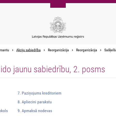
rsantu
Akciju sabiedrība
Reorganizācija
Reorganizācija
Sašķelša
eido jaunu sabiedrību, 2. posms
7. Paziņojums kreditoriem
8. Apliecini parakstu
okols
9. Apmaksā nodevas