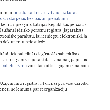
uram ir
tiesiska saikne ar Latviju, uz kuras
ās savstarpējas tiesības un pienākumi
, bet nav piešķirts Latvijas Republikas personas
kļaušanai Fizisko personu reģistrā (jāparaksta
onisko parakstu, lai iesniegtu elektroniski, ja
 šo dokumentu neiesniedz).
ltātā tiek palielināts iegūstošās sabiedrības
as ar reorganizāciju saistītas izmaiņas, papildus
 palielināšanu
vai citām attiecīgajām izmaiņām
Uzņēmumu reģistrā: 14 dienas pēc visu darbību
mēnesi no lēmuma par reorganizāciju