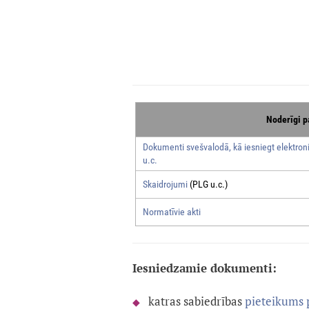
Noderīgi p
Dokumenti svešvalodā, kā iesniegt elektroni
u.c.
Skaidrojumi
(PLG u.c.)
Normatīvie akti
Iesniedzamie dokumenti:
katras sabiedrības
pieteikums 