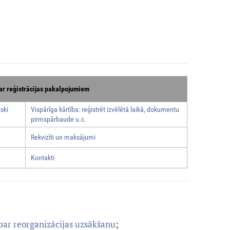
ar reģistrācijas pakalpojumiem
ski
Vispārīga kārtība: reģistrēt izvēlētā laikā, dokumentu
pirmspārbaude u.c.
Rekvizīti un maksājumi
Kontakti
par reorganizācijas uzsākšanu
;