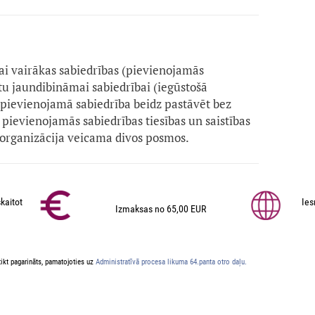
vai vairākas sabiedrības (pievienojamās
tu jaundibināmai sabiedrībai (iegūstošā
 pievienojamā sabiedrība beidz pastāvēt bez
ā pievienojamās sabiedrības tiesības un saistības
Reorganizācija veicama divos posmos.
kaitot
Ies
Izmaksas no 65,00 EUR
ikt pagarināts, pamatojoties uz
Administratīvā procesa likuma 64.panta otro daļu.