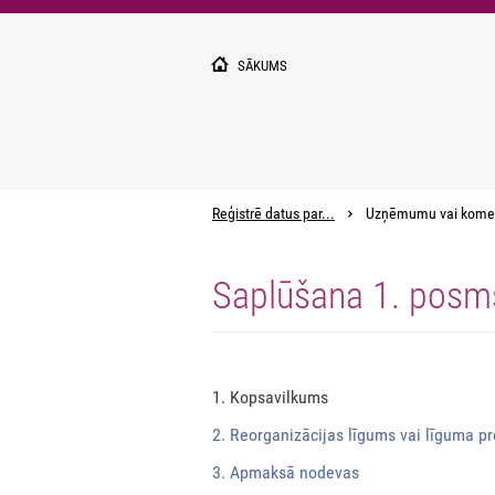
Pārlekt
uz
galveno
SĀKUMS
saturu
Reģistrē datus par...
Uzņēmumu vai kome
Saplūšana 1. posm
1. Kopsavilkums
2. Reorganizācijas līgums vai līguma pr
3. Apmaksā nodevas