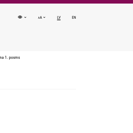
A
LV
EN
A
na 1. posms