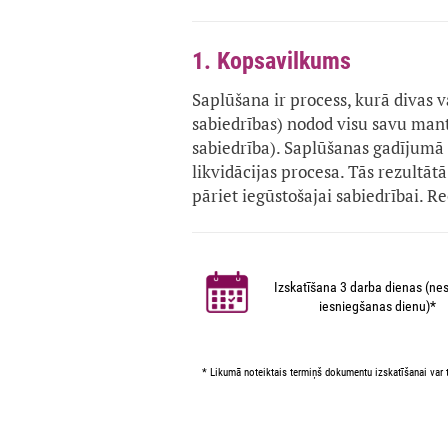
1. Kopsavilkums
Saplūšana ir process, kurā divas 
sabiedrības) nodod visu savu man
sabiedrība). Saplūšanas gadījumā
likvidācijas procesa. Tās rezultāt
pāriet iegūstošajai sabiedrībai. 
Izskatīšana 3 darba dienas (nes
iesniegšanas dienu)*
* Likumā noteiktais termiņš dokumentu izskatīšanai var t