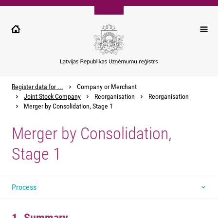
Pārlekt
uz
galveno
saturu
Register data for ...
Company or Merchant
Joint Stock Company
Reorganisation
Reorganisation
Merger by Consolidation, Stage 1
Merger by Consolidation,
Stage 1
Process