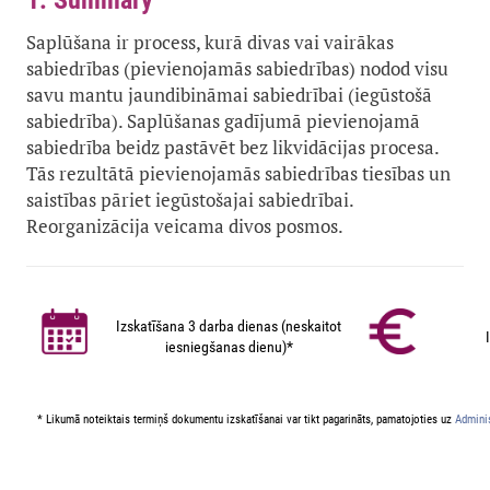
1. Summary
Saplūšana ir process, kurā divas vai vairākas
sabiedrības (pievienojamās sabiedrības) nodod visu
savu mantu jaundibināmai sabiedrībai (iegūstošā
sabiedrība). Saplūšanas gadījumā pievienojamā
sabiedrība beidz pastāvēt bez likvidācijas procesa.
Tās rezultātā pievienojamās sabiedrības tiesības un
saistības pāriet iegūstošajai sabiedrībai.
Reorganizācija veicama divos posmos.
Izskatīšana 3 darba dienas (neskaitot
iesniegšanas dienu)*
* Likumā noteiktais termiņš dokumentu izskatīšanai var tikt pagarināts, pamatojoties uz
Adminis