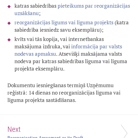
katras sabiedrības
pieteikums par reorganizācijas
uzsākšanu
;
reorganizācijas līgums vai līguma projekts
(katra
sabiedrība iesniedz savu eksemplāru);
kvīts vai tās kopija, vai internetbankas
maksājuma izdruka, vai
informācija par valsts
nodevas apmaksu
. Atsevišķi maksājama valsts
nodeva par katras sabiedrības līguma vai līguma
projekta eksemplāru.
Dokumentu iesniegšanas termiņš Uzņēmumu
reģistrā: 14 dienas no reorganizācijas līguma vai
līguma projekta sastādīšanas.
Next
Reorganisation Agreement or its Draft