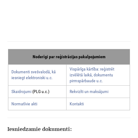
Noderīgi par reģistrācijas pakalpojumiem
Vispārīga kārtība: reģistrēt
Dokumenti svešvalodā, kā
izvēlētā laikā, dokumentu
iesniegt elektroniski u.c.
pirmspārbaude u.c.
Skaidrojumi
(PLG u.c.)
Rekvizīti un maksājumi
Normatīvie akti
Kontakti
Iesniedzamie dokumenti: