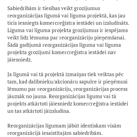
Sabiedrībām ir tiesības veikt grozījumus
reorganizācijas līgumā vai līguma projektā, kas jau
ticis iesniegts komercreģistra iestādei un izsludināts.
Līguma vai līguma projekta grozījumus ir iespējams
veikt līdz lēmuma par reorganizāciju pieņemšanai.
Šādā gadījumā reorganizācijas līguma vai līguma
projekta grozījumi komercreģistra iestādei nav
jāiesniedz.
Ja līgumā vai tā projektā izmaiņas tiek veiktas pēc
tam, kad dalībnieku/akcionāru sapulce ir pieņēmusi
lēmumu par reorganizāciju, reorganizācijas process
jāuzsāk no jauna. Reorganizācijas līgums vai tā
projekts atkārtoti jāiesniedz komercreģistra iestādei
un tas atkārtoti jāizsludina.
Reorganizācijas līgumam jābūt identiskam visām
reorganizācijā iesaistītajām sabiedrībām.