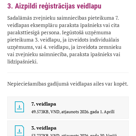
3. Aizpildi reģistrācijas veidlapu
Sadalāmās zvejnieku saimniecības pieteikuma 7.
veidlapas eksemplāru paraksta īpašnieks vai cita
paraksttiesīgā persona. Iegūstošā uzņēmuma
pieteikuma 3. veidlapu, ja izveidots individuālais
uzņēmums, vai 4. veidlapu, ja izveidota zemnieku
vai zvejnieku saimniecība, paraksta īpašnieks vai
līdzīpašnieki.
Nepieciešamības gadījumā veidlapas ailes var kopēt.
7. veidlapa
49.573KB,
VND,
atjaunots
2026. gada 1. Aprīlī
3. veidlapa
53.737KB,
VND,
atjaunots
2026. gada 30. Jūnijā