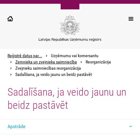
Pārlekt
uz
galveno
saturu
Reģistrē datus par...
Uzņēmumu vai komersantu
Zemnieka un zvejnieka saimniecība
Reorganizācija
Zvejnieku saimniecības reorganizācija
Sadalīšana, ja veido jaunu un beidz pastāvēt
Sadalīšana, ja veido jaunu un
beidz pastāvēt
Apstrāde