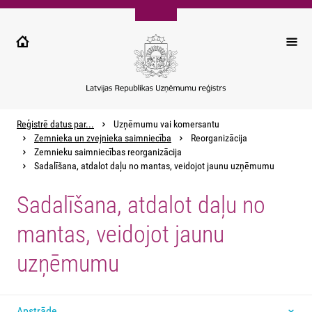
Pārlekt
uz
galveno
saturu
Reģistrē datus par...
Uzņēmumu vai komersantu
Zemnieka un zvejnieka saimniecība
Reorganizācija
Zemnieku saimniecības reorganizācija
Sadalīšana, atdalot daļu no mantas, veidojot jaunu uzņēmumu
Sadalīšana, atdalot daļu no
mantas, veidojot jaunu
uzņēmumu
Apstrāde