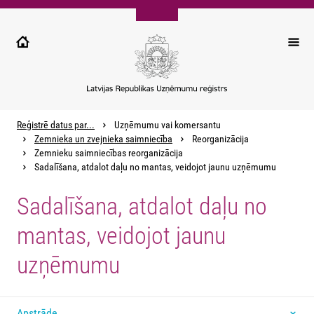
Pārlekt
uz
galveno
saturu
Reģistrē datus par...
Uzņēmumu vai komersantu
Zemnieka un zvejnieka saimniecība
Reorganizācija
Zemnieku saimniecības reorganizācija
Sadalīšana, atdalot daļu no mantas, veidojot jaunu uzņēmumu
Sadalīšana, atdalot daļu no
mantas, veidojot jaunu
uzņēmumu
Apstrāde