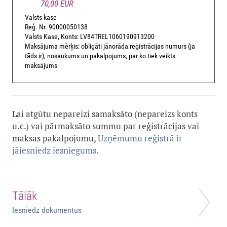
70,00 EUR
Valsts kase
Reģ. Nr. 90000050138
Valsts Kase, Konts: LV84TREL1060190913200
Maksājuma mērķis: obligāti jānorāda reģistrācijas numurs (ja
tāds ir), nosaukums un pakalpojums, par ko tiek veikts
maksājums
Lai atgūtu nepareizi samaksāto (nepareizs konts
u.c.) vai pārmaksāto summu par reģistrācijas vai
maksas pakalpojumu,
Uzņēmumu reģistrā ir
jāiesniedz iesniegums
.
Tālāk
Iesniedz dokumentus