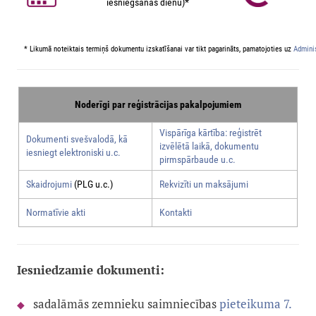
iesniegšanas dienu)*
* Likumā noteiktais termiņš dokumentu izskatīšanai var tikt pagarināts, pamatojoties uz
Adminis
Noderīgi par reģistrācijas pakalpojumiem
Vispārīga kārtība: reģistrēt
Dokumenti svešvalodā, kā
izvēlētā laikā, dokumentu
iesniegt elektroniski u.c.
pirmspārbaude u.c.
Skaidrojumi
(PLG u.c.)
Rekvizīti un maksājumi
Normatīvie akti
Kontakti
Iesniedzamie dokumenti:
sadalāmās zemnieku saimniecības
pieteikuma 7.