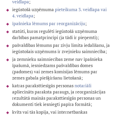
veidlapa
;
iegūstošā uzņēmuma
pieteikuma 3. veidlapa vai
4. veidlapa
;
īpašnieka lēmums par reorganizāciju
;
statūti, kuros regulēti iegūstošā uzņēmuma
darbības pamatprincipi (ja tādi ir pieņemti);
pašvaldības lēmums par zivju limita iedalīšanu, ja
iegūstošais uzņēmums ir zvejnieku saimniecība;
ja zemnieku saimniecības zeme nav īpašnieka
īpašumā, iesniedzams pašvaldības domes
(padomes) vai zemes komisijas lēmums par
zemes gabala piešķiršanu lietošanā;
katras paraksttiesīgās personas
notariāli
apliecināts paraksta paraugs, ja reorganizācijas
rezultātā mainās paraksttiesīgās personas un
dokumenti tiek iesniegti papīra formātā;
kvīts vai tās kopija, vai internetbankas