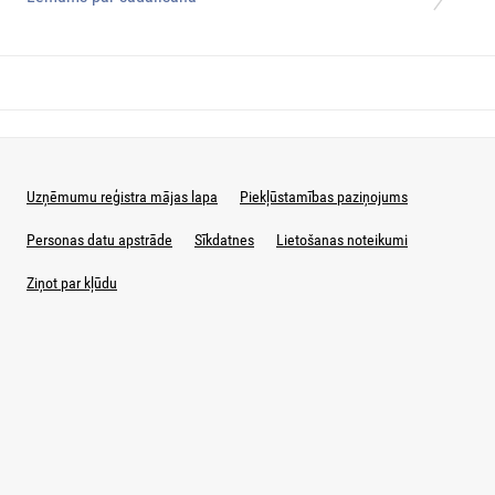
Uzņēmumu reģistra mājas lapa
Piekļūstamības paziņojums
Personas datu apstrāde
Sīkdatnes
Lietošanas noteikumi
Ziņot par kļūdu