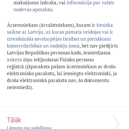
maksājuma izdruka, vai
informācija par valsts
nodevas apmaksu.
Ārzemniekam (ārvalstniekam), kuram ir
tiesiska
saikne ar Latviju, uz kuras pamata veidojas vai ir
izveidojušās savstarpējas tiesības un pienākumi
komercdarbības un nodokļu jomā
, bet nav piešķirts
Latvijas Republikas personas kods, iesniedzama
anketa
ziņu iekļaušanai Fizisko personu
reģistrā (jāparaksta pašam ārzemniekam ar drošu
elektronisko parakstu, lai iesniegtu elektroniski, ja
droša elektroniskā paraksta nav, šo dokumentu
neiesniedz).
Tālāk
Lēmums par sadalīšana