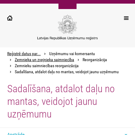
Pārlekt
uz
galveno
saturu
Reģistrē datus par...
Uzņēmumu vai komersantu
Zemnieka un zvejnieka saimniecība
Reorganizācija
Zemnieku saimniecības reorganizācija
Sadalīšana, atdalot daļu no mantas, veidojot jaunu uzņēmumu
Sadalīšana, atdalot daļu no
mantas, veidojot jaunu
uzņēmumu
Apstrāde