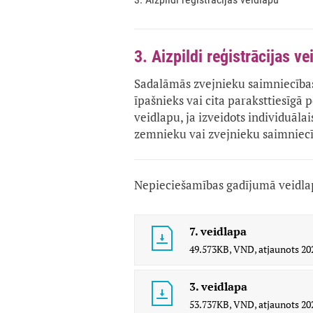
3. Aizpildi reģistrācijas ve
Sadalāmās zvejnieku saimniecības
īpašnieks vai cita paraksttiesīg
veidlapu, ja izveidots individuāla
zemnieku vai zvejnieku saimniecīb
Nepieciešamības gadījumā veidlap
7. veidlapa
49.573KB,
VND,
atjaunots
20
3. veidlapa
53.737KB,
VND,
atjaunots
20