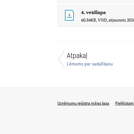
4. veidlapa
60.84KB,
VND,
atjaunots
2026
Atpakaļ
Lēmums par sadalīšanu
Uzņēmumu reģistra mājas lapa
Piekļūstam