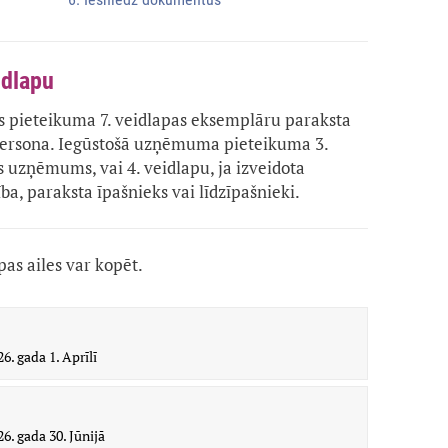
idlapu
 pieteikuma 7. veidlapas eksemplāru paraksta
ā persona. Iegūstošā uzņēmuma pieteikuma 3.
is uzņēmums, vai 4. veidlapu, ja izveidota
a, paraksta īpašnieks vai līdzīpašnieki.
as ailes var kopēt.
26. gada 1. Aprīlī
26. gada 30. Jūnijā