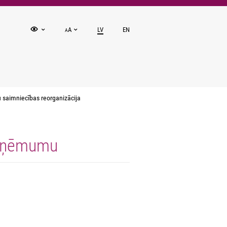
A
LV
EN
A
 saimniecības reorganizācija
 uzņēmumu