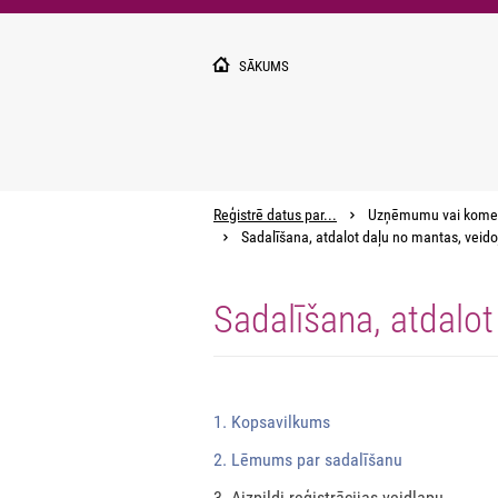
Pārlekt
uz
galveno
SĀKUMS
saturu
Reģistrē datus par...
Uzņēmumu vai kome
Sadalīšana, atdalot daļu no mantas, vei
Sadalīšana, atdalo
1. Kopsavilkums
2. Lēmums par sadalīšanu
3. Aizpildi reģistrācijas veidlapu