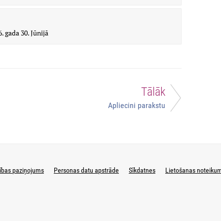
. gada 30. Jūnijā
Tālāk
Apliecini parakstu
ības paziņojums
Personas datu apstrāde
Sīkdatnes
Lietošanas noteiku