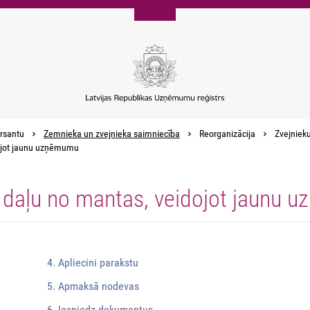
rsantu
Zemnieka un zvejnieka saimniecība
Reorganizācija
Zvejnieku
dojot jaunu uzņēmumu
t daļu no mantas, veidojot jaunu
4. Apliecini parakstu
5. Apmaksā nodevas
6. Iesniedz dokumentus