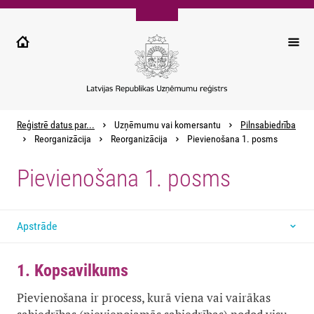
Pārlekt
uz
galveno
saturu
Reģistrē datus par...
Uzņēmumu vai komersantu
Pilnsabiedrība
Reorganizācija
Reorganizācija
Pievienošana 1. posms
Pievienošana 1. posms
Apstrāde
1. Kopsavilkums
Pievienošana ir process, kurā viena vai vairākas