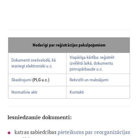
Noderīgi par reģistrācijas pakalpojumiem
Vispārīga kārtība: reģistrēt
Dokumenti svešvalodā, kā
izvēlētā laikā, dokumentu
iesniegt elektroniski u.c.
pirmspārbaude u.c.
Skaidrojumi
(PLG u.c.)
Rekvizīti un maksājumi
Normatīvie akti
Kontakti
Iesniedzamie dokumenti:
katras sabiedrības
pieteikums par reorganizācijas