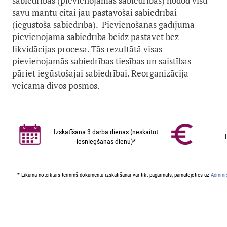
sabiedrības (pievienojamās sabiedrības) nodod visu
savu mantu citai jau pastāvošai sabiedrībai
(iegūstošā sabiedrība). Pievienošanas gadījumā
pievienojamā sabiedrība beidz pastāvēt bez
likvidācijas procesa. Tās rezultātā visas
pievienojamās sabiedrības tiesības un saistības
pāriet iegūstošajai sabiedrībai. Reorganizācija
veicama divos posmos.
Izskatīšana 3 darba dienas (neskaitot
iesniegšanas dienu)*
* Likumā noteiktais termiņš dokumentu izskatīšanai var tikt pagarināts, pamatojoties uz
Adminis