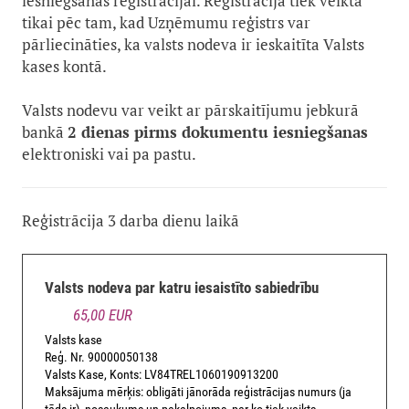
iesniegšanas reģistrācijai. Reģistrācija tiek veikta
tikai pēc tam, kad Uzņēmumu reģistrs var
pārliecināties, ka valsts nodeva ir ieskaitīta Valsts
kases kontā.
Valsts nodevu var veikt ar pārskaitījumu jebkurā
bankā
2 dienas pirms dokumentu iesniegšanas
elektroniski vai pa pastu.
Reģistrācija 3 darba dienu laikā
Valsts nodeva par katru iesaistīto sabiedrību
65,00 EUR
Valsts kase
Reģ. Nr. 90000050138
Valsts Kase, Konts: LV84TREL1060190913200
Maksājuma mērķis: obligāti jānorāda reģistrācijas numurs (ja