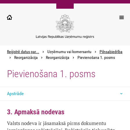
Pārlekt
uz
galveno
saturu
Reģistrē datus par...
Uzņēmumu vai komersantu
Pilnsabiedrība
Reorganizācija
Reorganizācija
Pievienošana 1. posms
Pievienošana 1. posms
Apstrāde
3. Apmaksā nodevas
Valsts nodeva ir jāsamaksā pirms dokumentu