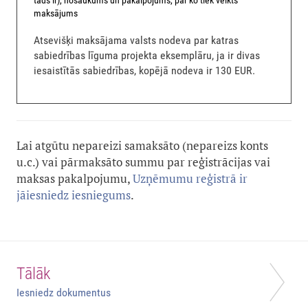
tāds ir), nosaukums un pakalpojums, par ko tiek veikts
maksājums
Atsevišķi maksājama valsts nodeva par katras
sabiedrības līguma projekta eksemplāru, ja ir divas
iesaistītās sabiedrības, kopējā nodeva ir 130 EUR.
Lai atgūtu nepareizi samaksāto (nepareizs konts
u.c.) vai pārmaksāto summu par reģistrācijas vai
maksas pakalpojumu,
Uzņēmumu reģistrā ir
jāiesniedz iesniegums
.
Tālāk
Iesniedz dokumentus