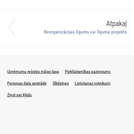
Atpakaļ
Reorganizācijas līgums vai līguma projekts
Uzņēmumu reģistra mājas lapa
Piekļūstamības paziņojums
Personas datu apstrāde
Sīkdatnes
Lietošanas noteikumi
Ziņot par kļūdu