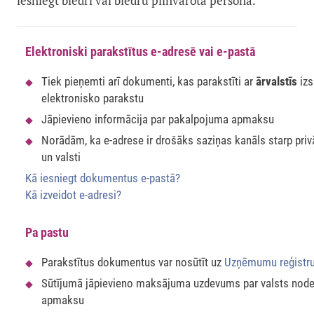
iesniegt biedri vai biedru pilnvarota persona.
Elektroniski parakstītus e-adresē vai e-pastā
Tiek pieņemti arī dokumenti, kas parakstīti ar
ārvalstīs
izs
elektronisko parakstu
Jāpievieno informācija par pakalpojuma apmaksu
Norādām, ka e-adrese ir drošāks saziņas kanāls starp pri
un valsti
Kā iesniegt dokumentus e-pastā?
Kā izveidot e-adresi?
Pa pastu
Parakstītus dokumentus var nosūtīt uz
Uzņēmumu reģistr
Sūtījumā jāpievieno maksājuma uzdevums par valsts nod
apmaksu