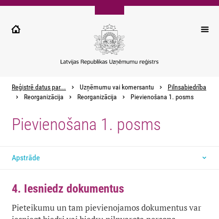
Pārlekt
uz
galveno
saturu
Reģistrē datus par...
Uzņēmumu vai komersantu
Pilnsabiedrība
Reorganizācija
Reorganizācija
Pievienošana 1. posms
Pievienošana 1. posms
Apstrāde
4. Iesniedz dokumentus
Pieteikumu un tam pievienojamos dokumentus var