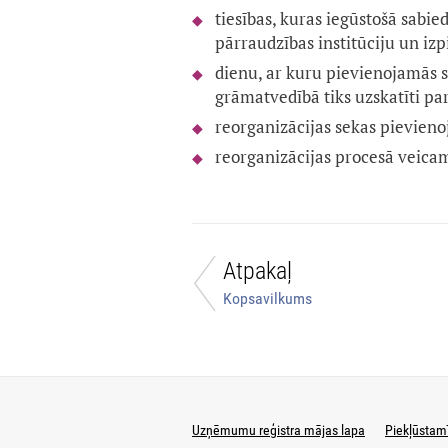
tiesības, kuras iegūstošā sabie
pārraudzības institūciju un izp
dienu, ar kuru pievienojamās s
grāmatvedībā tiks uzskatīti pa
reorganizācijas sekas pievien
reorganizācijas procesā veica
Atpakaļ
Kopsavilkums
Uzņēmumu reģistra mājas lapa
Piekļūstam