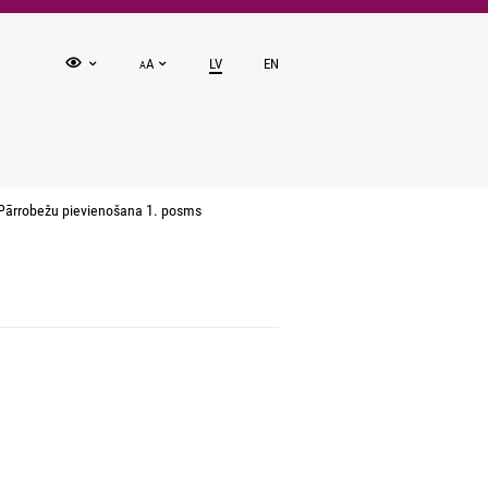
A
LV
EN
A
Pārrobežu pievienošana 1. posms