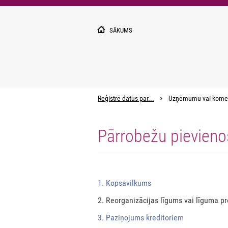
Pārlekt
uz
galveno
SĀKUMS
saturu
Reģistrē datus par...
Uzņēmumu vai kome
Pārrobežu pievien
1. Kopsavilkums
2. Reorganizācijas līgums vai līguma pr
3. Paziņojums kreditoriem