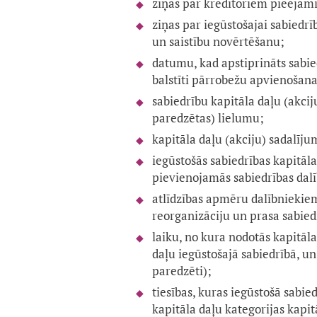
ziņas par kreditoriem pieejam
ziņas par iegūstošajai sabiedr
un saistību novērtēšanu;
datumu, kad apstiprināts sabie
balstīti pārrobežu apvienošana
sabiedrību kapitāla daļu (akci
paredzētas) lielumu;
kapitāla daļu (akciju) sadalīj
iegūstošās sabiedrības kapitāl
pievienojamās sabiedrības dal
atlīdzības apmēru dalībniekiem
reorganizāciju un prasa sabiedr
laiku, no kura nodotās kapitāl
daļu iegūstošajā sabiedrībā, un
paredzēti);
tiesības, kuras iegūstošā sabie
kapitāla daļu kategorijas kapit