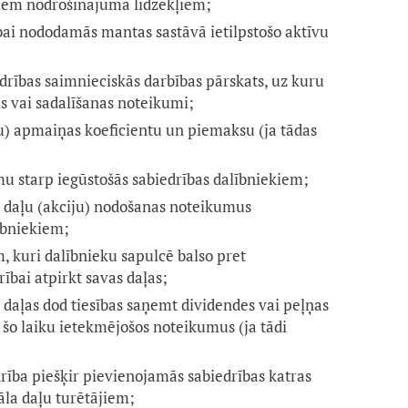
iem nodrošinājuma līdzekļiem;
ībai nododamās mantas sastāvā ietilpstošo aktīvu
drības saimnieciskās darbības pārskats, uz kuru
s vai sadalīšanas noteikumi;
ju) apmaiņas koeficientu un piemaksu (ja tādas
umu starp iegūstošās sabiedrības dalībniekiem;
a daļu (akciju) nodošanas noteikumus
ībniekiem;
, kuri dalībnieku sapulcē balso pret
ībai atpirkt savas daļas;
a daļas dod tiesības saņemt dividendes vai peļņas
 šo laiku ietekmējošos noteikumus (ja tādi
drība piešķir pievienojamās sabiedrības katras
āla daļu turētājiem;