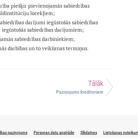
drība piešķir pievienojamās sabiedrības
ildinstitūciju locekļiem;
abiedrības darījumi iegūstošās sabiedrības
r iegūstošās sabiedrības darījumiem;
ojamās sabiedrības darbiniekiem;
mās darbības un to veikšanas termiņus.
Tālāk
Paziņojums kreditoriem
ības paziņojums
Personas datu apstrāde
Sīkdatnes
Lietošanas noteiku