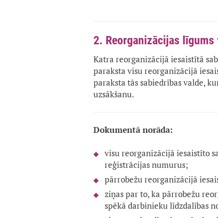
2. Reorganizācijas līgums 
Katra reorganizācijā iesaistītā sa
paraksta visu reorganizācijā iesai
paraksta tās sabiedrības valde, k
uzsākšanu.
Dokumentā norāda:
visu reorganizācijā iesaistīto 
reģistrācijas numurus;
pārrobežu reorganizācijā iesais
ziņas par to, ka pārrobežu reor
spēkā darbinieku līdzdalības n