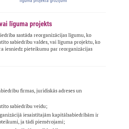
līguma projekta grozījumi
vai līguma projekts
biedrība sastāda reorganizācijas līgumu, ko
stīto sabiedrību valdes, vai līguma projektu, ko
ura iesniedz pieteikumu par reorganizācijas
sabiedrību firmas, juridiskās adreses un
tīto sabiedrību veidu;
ganizācijā iesaistītajām kapitālsabiedrībām ir
oteikumi, ja tādi piemērojami;