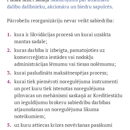
dalību dalībnieku, akcionāru un biedru sapulcēs
.
Pārrobežu reorganizāciju nevar veikt sabiedrība:
kura ir likvidācijas procesā un kurai uzsākta
mantas sadale;
kuras darbība ir izbeigta, pamatojoties uz
komercreģistra iestādes vai nodokļu
administrācijas lēmumu vai tiesas nolēmumu;
kurai pasludināts maksātnespējas process;
kurai tiek piemēroti noregulējuma instrumenti
un pret kuru tiek īstenotas noregulējuma
pilnvaras un mehānismi saskaņā ar Kredītiestāžu
un ieguldījumu brokeru sabiedrību darbības
atjaunošanas un noregulējuma likuma
noteikumiem;
uz kuru attiecas krīzes novēršanas pasākumi