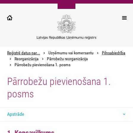
Pārlekt
uz
galveno
saturu
Reģistrē datus par...
Uzņēmumu vai komersantu
Pilnsabiedrība
Reorganizācija
Pārrobežu reorganizācija
Pārrobežu pievienošana 1. posms
Pārrobežu pievienošana 1.
posms
Apstrāde