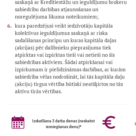
saskaņā ar Kredītiestāžu un ieguldījumu brokeru
sabiedrību darbības atjaunošanas un
noregulējuma likuma noteikumiem;
kura paredzējusi veikt iedzīvotāju kapitāla
kolektīvus ieguldījumus saskaņā ar riska
sadalīšanas principu un kuras kapitāla daļas
(akcijas) pēc dalībnieku pieprasījuma tiek
atpirktas vai izpirktas tieši vai netieši no šīs
sabiedrības aktīviem. Šādai atpirkšanai vai
izpirkumam ir pielīdzināmas darbības, ar kurām
sabiedrība vēlas nodrošināt, lai tās kapitāla daļu
(akciju) tirgus vērtība būtiski neatšķirtos no tās
aktīvu tīrās vērtības.
Izskatīšana 3 darba dienas (neskaitot
iesniegšanas dienu)*