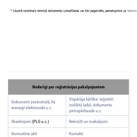
* Likumā noteiktais termiņš dokumentu izskatīšanai var tikt pagarināts, pamatojoties uz
Adminis
Noderīgi par reģistrācijas pakalpojumiem
Vispārīga kārtība: reģistrēt
Dokumenti svešvalodā, kā
izvēlētā laikā, dokumentu
iesniegt elektroniski u.c.
pirmspārbaude u.c.
Skaidrojumi
(PLG u.c.)
Rekvizīti un maksājumi
Normatīvie akti
Kontakti