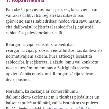
1. Kopsavilkums
Pārrobežu pievienošana ir process, kurā viena vai
vairākas dalībvalstī reģistrētas sabiedrības
(pievienojamās sabiedrības) nodod visu savu mantu
citā dalībvalstī reģistrētai sabiedrībai (iegūstošā
sabiedrība) pievienošanas ceļā.
Reorganizācijā iesaistītās sabiedrības
reorganizācijas procesu veic atbilstoši tās dalībvalsts
normatīvajiem aktiem, kurā attiecīgā iesaistītā
sabiedrība ir reģistrēta. Dažādu jomu vai konkrētu
nozaru uzņēmumiem nav atšķirīgi pārrobežu
apvienošanās noteikumi. Reorganizācija veicama
divos posmos.
Norādām, ka saskaņā ar Komerclikumu
dalībniekiem/akcionāriem ir tiesības piedalīties un
balsot sapulcē attālināti, vai balsot pirms sapulces.
Plašāk lasiet sadaļā
Skaidrojums par attālināto