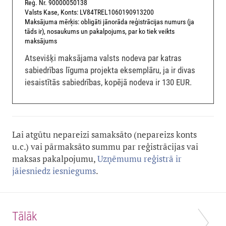
Reģ. Nr. 90000050138
Valsts Kase, Konts: LV84TREL1060190913200
Maksājuma mērķis: obligāti jānorāda reģistrācijas numurs (ja
tāds ir), nosaukums un pakalpojums, par ko tiek veikts
maksājums
Atsevišķi maksājama valsts nodeva par katras
sabiedrības līguma projekta eksemplāru, ja ir divas
iesaistītās sabiedrības, kopējā nodeva ir 130 EUR.
Lai atgūtu nepareizi samaksāto (nepareizs konts
u.c.) vai pārmaksāto summu par reģistrācijas vai
maksas pakalpojumu,
Uzņēmumu reģistrā ir
jāiesniedz iesniegums
.
Tālāk