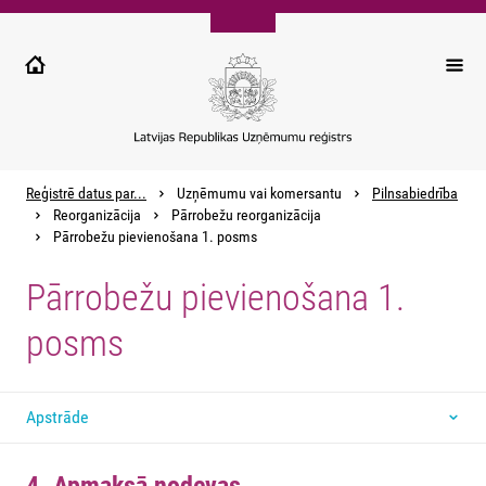
Pārlekt
uz
galveno
saturu
Reģistrē datus par...
Uzņēmumu vai komersantu
Pilnsabiedrība
Reorganizācija
Pārrobežu reorganizācija
Pārrobežu pievienošana 1. posms
Pārrobežu pievienošana 1.
posms
Apstrāde