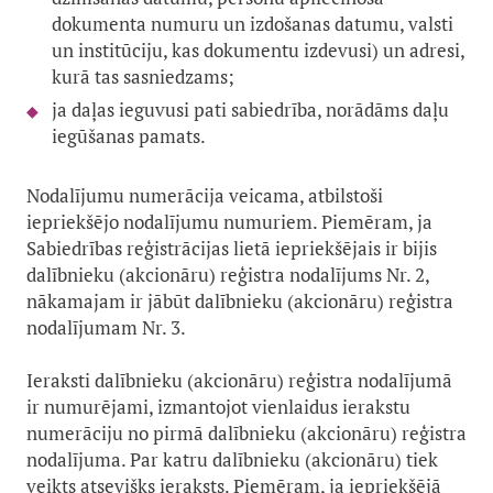
dokumenta numuru un izdošanas datumu, valsti
un institūciju, kas dokumentu izdevusi) un adresi,
kurā tas sasniedzams;
ja daļas ieguvusi pati sabiedrība, norādāms daļu
iegūšanas pamats.
Nodalījumu numerācija veicama, atbilstoši
iepriekšējo nodalījumu numuriem. Piemēram, ja
Sabiedrības reģistrācijas lietā iepriekšējais ir bijis
dalībnieku (akcionāru) reģistra nodalījums Nr. 2,
nākamajam ir jābūt dalībnieku (akcionāru) reģistra
nodalījumam Nr. 3.
Ieraksti dalībnieku (akcionāru) reģistra nodalījumā
ir numurējami, izmantojot vienlaidus ierakstu
numerāciju no pirmā dalībnieku (akcionāru) reģistra
nodalījuma. Par katru dalībnieku (akcionāru) tiek
veikts atsevišķs ieraksts. Piemēram, ja iepriekšējā