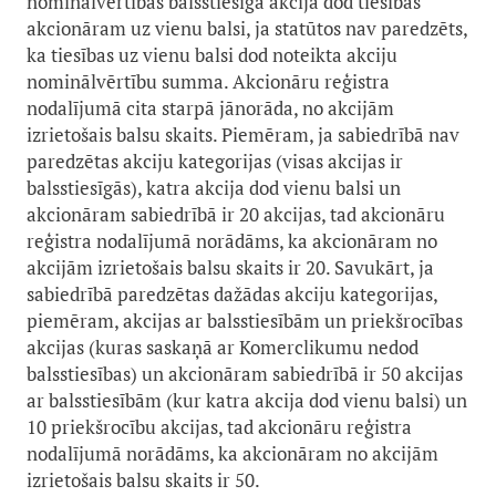
nominālvērtības balsstiesīgā akcija dod tiesības
akcionāram uz vienu balsi, ja statūtos nav paredzēts,
ka tiesības uz vienu balsi dod noteikta akciju
nominālvērtību summa. Akcionāru reģistra
nodalījumā cita starpā jānorāda, no akcijām
izrietošais balsu skaits. Piemēram, ja sabiedrībā nav
paredzētas akciju kategorijas (visas akcijas ir
balsstiesīgās), katra akcija dod vienu balsi un
akcionāram sabiedrībā ir 20 akcijas, tad akcionāru
reģistra nodalījumā norādāms, ka akcionāram no
akcijām izrietošais balsu skaits ir 20. Savukārt, ja
sabiedrībā paredzētas dažādas akciju kategorijas,
piemēram, akcijas ar balsstiesībām un priekšrocības
akcijas (kuras saskaņā ar Komerclikumu nedod
balsstiesības) un akcionāram sabiedrībā ir 50 akcijas
ar balsstiesībām (kur katra akcija dod vienu balsi) un
10 priekšrocību akcijas, tad akcionāru reģistra
nodalījumā norādāms, ka akcionāram no akcijām
izrietošais balsu skaits ir 50.