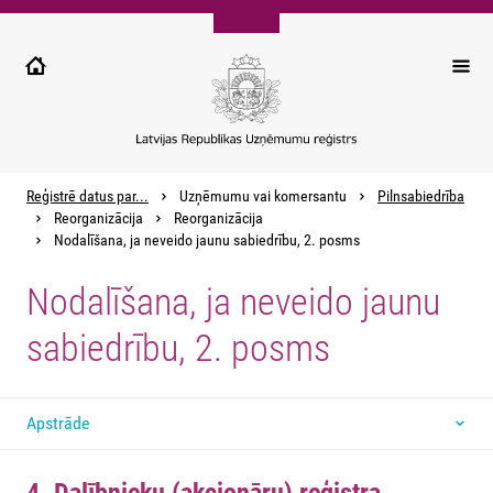
Pārlekt
uz
galveno
saturu
Reģistrē datus par...
Uzņēmumu vai komersantu
Pilnsabiedrība
Reorganizācija
Reorganizācija
Nodalīšana, ja neveido jaunu sabiedrību, 2. posms
Nodalīšana, ja neveido jaunu
sabiedrību, 2. posms
Apstrāde