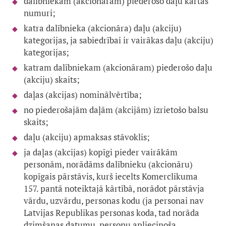
dalībniekam (akcionāram) piederošo daļu kārtas
numuri;
katra dalībnieka (akcionāra) daļu (akciju)
kategorijas, ja sabiedrībai ir vairākas daļu (akciju)
kategorijas;
katram dalībniekam (akcionāram) piederošo daļu
(akciju) skaits;
daļas (akcijas) nominālvērtība;
no piederošajām daļām (akcijām) izrietošo balsu
skaits;
daļu (akciju) apmaksas stāvoklis;
ja daļas (akcijas) kopīgi pieder vairākām
personām, norādāms dalībnieku (akcionāru)
kopīgais pārstāvis, kurš iecelts Komerclikuma
157. pantā noteiktajā kārtībā, norādot pārstāvja
vārdu, uzvārdu, personas kodu (ja personai nav
Latvijas Republikas personas koda, tad norāda
dzimšanas datumu, personu apliecinoša