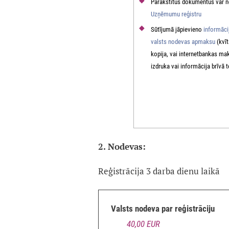
Parakstītus dokumentus var n
Uzņēmumu reģistru
Sūtījumā jāpievieno
informāci
valsts nodevas apmaksu
(kvīt
kopija, vai internetbankas m
izdruka vai informācija brīvā 
2. Nodevas:
Reģistrācija 3 darba dienu laikā
Valsts nodeva par reģistrāciju
40,00 EUR