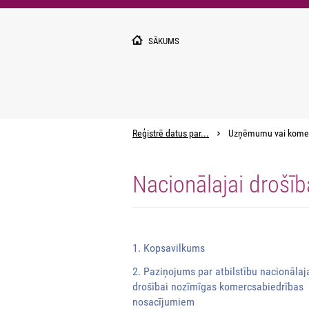
Pārlekt
uz
galveno
SĀKUMS
saturu
Reģistrē datus par...
Uzņēmumu vai kome
Nacionālajai drošī
1. Kopsavilkums
2. Paziņojums par atbilstību nacionālaj
drošībai nozīmīgas komercsabiedrības
nosacījumiem