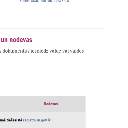
komercsabiedrību saraksts
a un nodevas
 dokumentus iesniedz valde vai valdes
Nodevas
umā tiešsaistē
registrs.ur.gov.lv