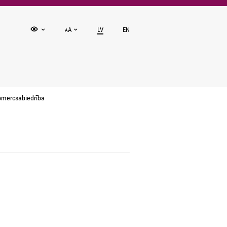
A
LV
EN
A
komercsabiedrība