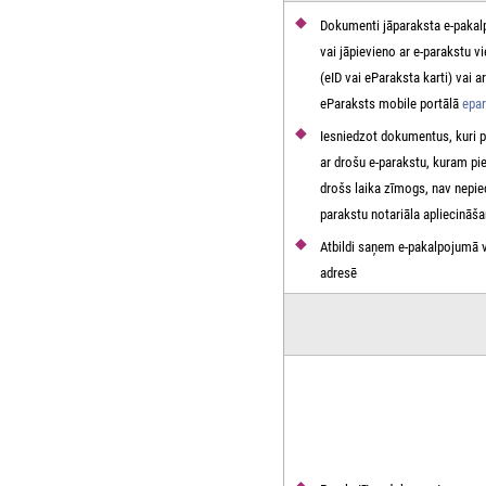
Dokumenti jāparaksta e-paka
vai jāpievieno ar e-parakstu v
(eID vai eParaksta karti) vai ar
eParaksts mobile portālā
epar
Iesniedzot dokumentus, kuri p
ar drošu e-parakstu, kuram pi
drošs laika zīmogs, nav nepi
parakstu notariāla apliecināš
Atbildi saņem e-pakalpojumā v
adresē