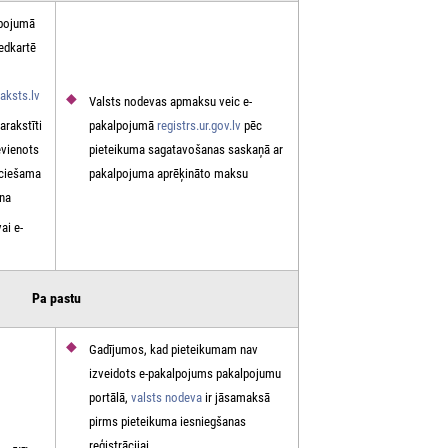
lpojumā
iedkartē
aksts.lv
Valsts nodevas apmaksu veic e-
arakstīti
pakalpojumā
registrs.ur.gov.lv
pēc
evienots
pieteikuma sagatavošanas saskaņā ar
eciešama
pakalpojuma aprēķināto maksu
ana
ai e-
Pa pastu
Gadījumos, kad pieteikumam nav
izveidots e-pakalpojums pakalpojumu
portālā,
valsts nodeva
ir jāsamaksā
pirms pieteikuma iesniegšanas
reģistrācijai