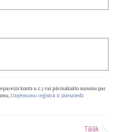
nepareizs konts u.c.) vai pārmaksāto summu par
jumu,
Uzņēmumu reģistrā ir jāiesniedz
Tālāk