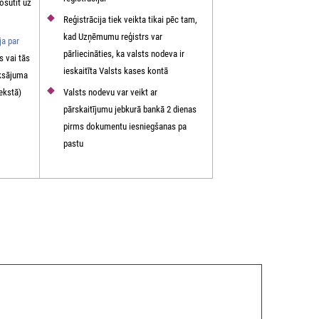
osūtīt uz
Reģistrācija tiek veikta tikai pēc tam,
kad Uzņēmumu reģistrs var
ja par
pārliecināties, ka valsts nodeva ir
s vai tās
ieskaitīta Valsts kases kontā
aksājuma
tekstā)
Valsts nodevu var veikt ar
pārskaitījumu jebkurā bankā 2 dienas
pirms dokumentu iesniegšanas pa
pastu