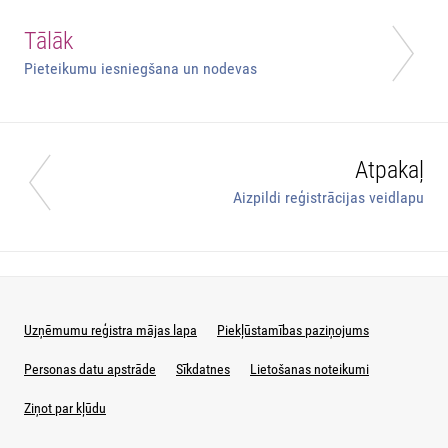
Tālāk
Pieteikumu iesniegšana un nodevas
Atpakaļ
Aizpildi reģistrācijas veidlapu
Uzņēmumu reģistra mājas lapa
Piekļūstamības paziņojums
Personas datu apstrāde
Sīkdatnes
Lietošanas noteikumi
Ziņot par kļūdu