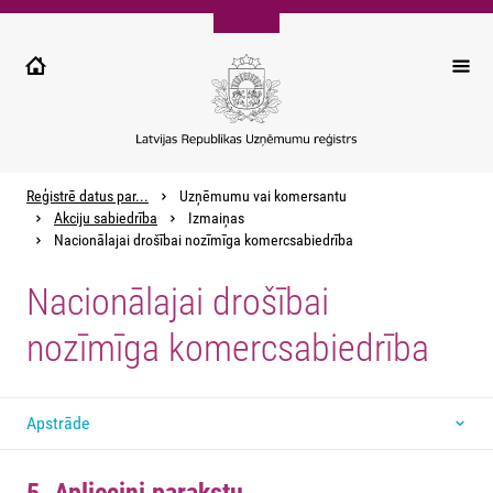
Pārlekt
uz
galveno
saturu
Reģistrē datus par...
Uzņēmumu vai komersantu
Akciju sabiedrība
Izmaiņas
Nacionālajai drošībai nozīmīga komercsabiedrība
Nacionālajai drošībai
nozīmīga komercsabiedrība
Apstrāde