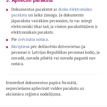
5. Apliecini parakstu
Dokumentus parakstot ar
drošu elektronisko
parakstu
un laika zīmogu. Ja dokuments
jāparaksta vairākām personām, to var sniegt
elektroniski tikai tad, ja visiem parakstītājiem ir
elektroniskais paraksts.
Pie
zvērināta notāra
.
B
āriņtiesā
pēc deklarētās dzīvesvietas (ja
personai ir Latvijas Republikas personas kods), ja
novadā, novada pilsētā vai novada pagastā nav
notāra.
Iesniedzot dokumentus papīra formātā,
nepieciešams apliecināt valdes parakstu uz
akcionāru reģistra nodalījuma.