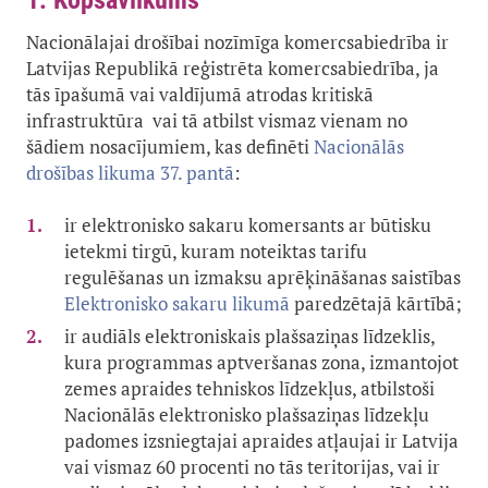
1. Kopsavilkums
Nacionālajai drošībai nozīmīga komercsabiedrība ir
Latvijas Republikā reģistrēta komercsabiedrība, ja
tās īpašumā vai valdījumā atrodas kritiskā
infrastruktūra vai tā atbilst vismaz vienam no
šādiem nosacījumiem, kas definēti
Nacionālās
drošības likuma 37. pantā
:
ir elektronisko sakaru komersants ar būtisku
ietekmi tirgū, kuram noteiktas tarifu
regulēšanas un izmaksu aprēķināšanas saistības
Elektronisko sakaru likumā
paredzētajā kārtībā;
ir audiāls elektroniskais plašsaziņas līdzeklis,
kura programmas aptveršanas zona, izmantojot
zemes apraides tehniskos līdzekļus, atbilstoši
Nacionālās elektronisko plašsaziņas līdzekļu
padomes izsniegtajai apraides atļaujai ir Latvija
vai vismaz 60 procenti no tās teritorijas, vai ir