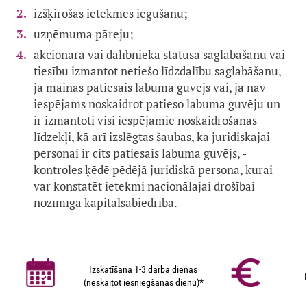
izšķirošas ietekmes iegūšanu;
uzņēmuma pāreju;
akcionāra vai dalībnieka statusa saglabāšanu vai
tiesību izmantot netiešo līdzdalību saglabāšanu,
ja mainās patiesais labuma guvējs vai, ja nav
iespējams noskaidrot patieso labuma guvēju un
ir izmantoti visi iespējamie noskaidrošanas
līdzekļi, kā arī izslēgtas šaubas, ka juridiskajai
personai ir cits patiesais labuma guvējs, -
kontroles ķēdē pēdējā juridiskā persona, kurai
var konstatēt ietekmi nacionālajai drošībai
nozīmīgā kapitālsabiedrībā.
Izskatīšana 1-3 darba dienas
(neskaitot iesniegšanas dienu)*