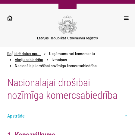
Pārlekt
uz
galveno
saturu
Reģistrē datus par...
Uzņēmumu vai komersantu
Akciju sabiedrība
Izmaiņas
Nacionālajai drošībai nozīmīga komercsabiedrība
Nacionālajai drošībai
nozīmīga komercsabiedrība
Apstrāde