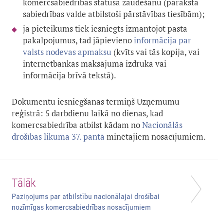
komercsabiedrības statusa zaudēšanu (paraksta
sabiedrības valde atbilstoši pārstāvības tiesībām);
ja pieteikums tiek iesniegts izmantojot pasta
pakalpojumus, tad jāpievieno
informācija par
valsts nodevas apmaksu
(kvīts vai tās kopija, vai
internetbankas maksājuma izdruka vai
informācija brīvā tekstā).
Dokumentu iesniegšanas termiņš Uzņēmumu
reģistrā: 5 darbdienu laikā no dienas, kad
komercsabiedrība atbilst kādam no
Nacionālās
drošības likuma 37. pantā
minētajiem nosacījumiem.
Tālāk
Paziņojums par atbilstību nacionālajai drošībai
nozīmīgas komercsabiedrības nosacījumiem