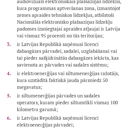
audiovizuāls elektroniskais plašsaziņas līdzeklis,
kura programmas aptveršanas zona, izmantojot
zemes apraides tehniskos līdzekļus, atbilstoši
Nacionālās elektronisko plašsaziņas līdzekļu
padomes izsniegtajai apraides atļaujai ir Latvija
vai vismaz 95 procenti no tās teritorijas;
ir Latvijas Republikā saņēmusi licenci
dabasgāzes pārvadei, sadalei, uzglabāšanai vai
tai pieder sašķidrinātās dabasgāzes iekārta, kas
savienota ar pārvades vai sadales sistēmu;
ir elektroenerģijas vai siltumenerģijas ražotājs,
kura uzstādītā faktiskā jauda pārsniedz 50
megavatus;
ir siltumenerģijas pārvades un sadales
operators, kuram pieder siltumtīkli vismaz 100
kilometru garumā;
ir Latvijas Republikā saņēmusi licenci
elektroenerģijas pārvadei;