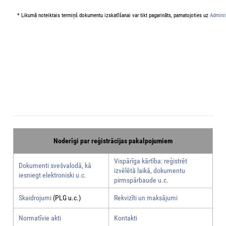
* Likumā noteiktais termiņš dokumentu izskatīšanai var tikt pagarināts, pamatojoties uz
Adminis
Noderīgi par reģistrācijas pakalpojumiem
Vispārīga kārtība: reģistrēt
Dokumenti svešvalodā, kā
izvēlētā laikā, dokumentu
iesniegt elektroniski u.c.
pirmspārbaude u.c.
Skaidrojumi
(PLG u.c.)
Rekvizīti un maksājumi
Normatīvie akti
Kontakti