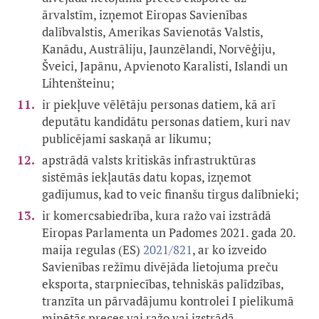
ārvalstīm, izņemot Eiropas Savienības
dalībvalstis, Amerikas Savienotās Valstis,
Kanādu, Austrāliju, Jaunzēlandi, Norvēģiju,
Šveici, Japānu, Apvienoto Karalisti, Islandi un
Lihtenšteinu;
ir piekļuve vēlētāju personas datiem, kā arī
deputātu kandidātu personas datiem, kuri nav
publicējami saskaņā ar likumu;
apstrādā valsts kritiskās infrastruktūras
sistēmās iekļautās datu kopas, izņemot
gadījumus, kad to veic finanšu tirgus dalībnieki;
ir komercsabiedrība, kura ražo vai izstrādā
Eiropas Parlamenta un Padomes 2021. gada 20.
maija regulas (ES)
2021/821
, ar ko izveido
Savienības režīmu divējāda lietojuma preču
eksporta, starpniecības, tehniskās palīdzības,
tranzīta un pārvadājumu kontrolei I pielikumā
minētās preces vai ražo vai izstrādā