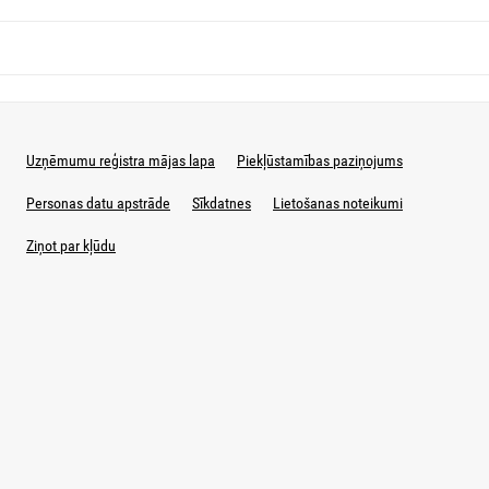
Uzņēmumu reģistra mājas lapa
Piekļūstamības paziņojums
Personas datu apstrāde
Sīkdatnes
Lietošanas noteikumi
Ziņot par kļūdu