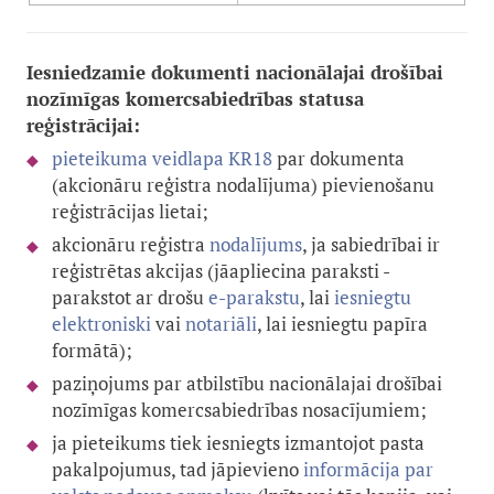
Iesniedzamie dokumenti nacionālajai drošībai
nozīmīgas komercsabiedrības statusa
reģistrācijai:
pieteikuma veidlapa KR18
par dokumenta
(akcionāru reģistra nodalījuma) pievienošanu
reģistrācijas lietai;
akcionāru reģistra
nodalījums
, ja sabiedrībai ir
reģistrētas akcijas (
jāapliecina paraksti -
parakstot ar drošu
e-parakstu
, lai
iesniegtu
elektroniski
vai
notariāli
, lai iesniegtu papīra
formātā)
;
paziņojums par atbilstību nacionālajai drošībai
nozīmīgas komercsabiedrības nosacījumiem;
ja pieteikums tiek iesniegts izmantojot pasta
pakalpojumus, tad jāpievieno
informācija par