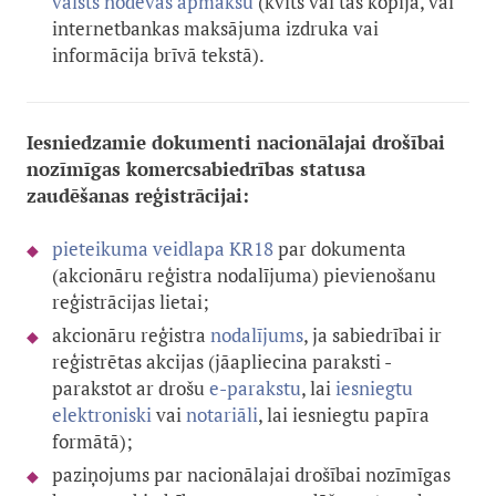
valsts nodevas apmaksu
(kvīts vai tās kopija, vai
internetbankas maksājuma izdruka vai
informācija brīvā tekstā).
Iesniedzamie dokumenti nacionālajai drošībai
nozīmīgas komercsabiedrības statusa
zaudēšanas reģistrācijai:
pieteikuma veidlapa KR18
par dokumenta
(akcionāru reģistra nodalījuma) pievienošanu
reģistrācijas lietai;
akcionāru reģistra
nodalījums
, ja sabiedrībai ir
reģistrētas akcijas
(
jāapliecina paraksti -
parakstot ar drošu
e-parakstu
, lai
iesniegtu
elektroniski
vai
notariāli
, lai iesniegtu papīra
formātā)
;
paziņojums par nacionālajai drošībai nozīmīgas