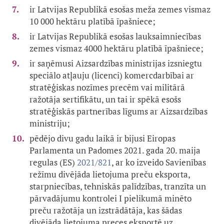
ir Latvijas Republikā esošas meža zemes vismaz
10 000 hektāru platībā īpašniece;
ir Latvijas Republikā esošas lauksaimniecības
zemes vismaz 4000 hektāru platībā īpašniece;
ir saņēmusi Aizsardzības ministrijas izsniegtu
speciālo atļauju (licenci) komercdarbībai ar
stratēģiskas nozīmes precēm vai militārā
ražotāja sertifikātu, un tai ir spēkā esošs
stratēģiskās partnerības līgums ar Aizsardzības
ministriju;
pēdējo divu gadu laikā ir bijusi Eiropas
Parlamenta un Padomes 2021. gada 20. maija
regulas (ES)
2021/821
, ar ko izveido Savienības
režīmu divējāda lietojuma preču eksporta,
starpniecības, tehniskās palīdzības, tranzīta un
pārvadājumu kontrolei I pielikumā minēto
preču ražotāja un izstrādātāja, kas šādas
divējāda lietojuma preces eksportē uz