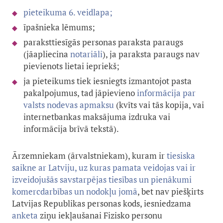
pieteikuma 6. veidlapa;
īpašnieka lēmums;
paraksttiesīgās personas paraksta paraugs
(jāapliecina
notariāli
), ja paraksta paraugs nav
pievienots lietai iepriekš;
ja pieteikums tiek iesniegts izmantojot pasta
pakalpojumus, tad jāpievieno
informācija par
valsts nodevas apmaksu
(kvīts vai tās kopija, vai
internetbankas maksājuma izdruka vai
informācija brīvā tekstā).
Ārzemniekam (ārvalstniekam), kuram ir
tiesiska
saikne ar Latviju, uz kuras pamata veidojas vai ir
izveidojušās savstarpējas tiesības un pienākumi
komercdarbības un nodokļu jomā
, bet nav piešķirts
Latvijas Republikas personas kods, iesniedzama
anketa
ziņu iekļaušanai Fizisko personu