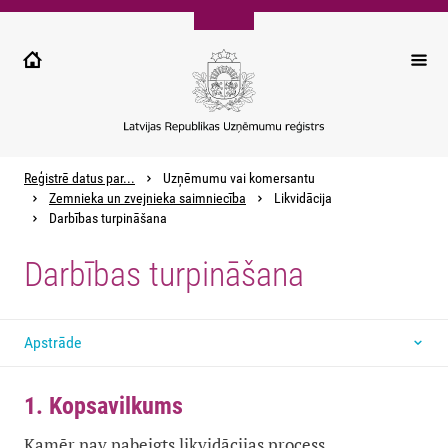
Pārlekt
uz
galveno
saturu
Reģistrē datus par...
Uzņēmumu vai komersantu
Zemnieka un zvejnieka saimniecība
Likvidācija
Darbības turpināšana
Darbības turpināšana
Apstrāde
1. Kopsavilkums
Kamēr nav pabeigts likvidācijas process,