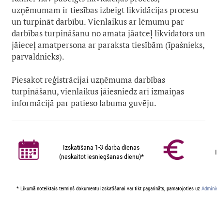
uzņēmumam ir tiesības izbeigt likvidācijas procesu
un turpināt darbību. Vienlaikus ar lēmumu par
darbības turpināšanu no amata jāatceļ likvidators un
jāieceļ amatpersona ar paraksta tiesībām (īpašnieks,
pārvaldnieks).
Piesakot reģistrācijai uzņēmuma darbības
turpināšanu, vienlaikus jāiesniedz arī izmaiņas
informācijā par patieso labuma guvēju.
Izskatīšana 1-3 darba dienas
(neskaitot iesniegšanas dienu)*
* Likumā noteiktais termiņš dokumentu izskatīšanai var tikt pagarināts, pamatojoties uz
Adminis