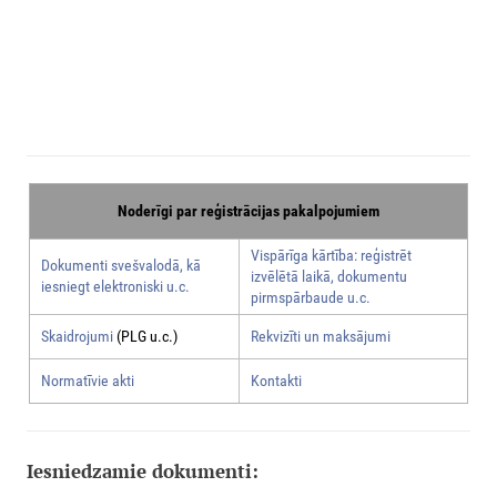
Noderīgi par reģistrācijas pakalpojumiem
Vispārīga kārtība: reģistrēt
Dokumenti svešvalodā, kā
izvēlētā laikā, dokumentu
iesniegt elektroniski u.c.
pirmspārbaude u.c.
Skaidrojumi
(PLG u.c.)
Rekvizīti un maksājumi
Normatīvie akti
Kontakti
Iesniedzamie dokumenti: