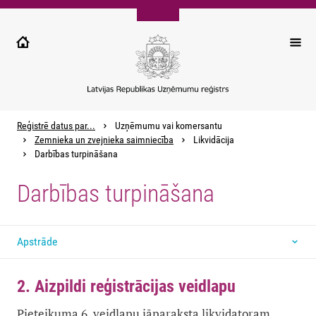
Pārlekt
uz
galveno
saturu
Reģistrē datus par...
Uzņēmumu vai komersantu
Zemnieka un zvejnieka saimniecība
Likvidācija
Darbības turpināšana
Darbības turpināšana
Apstrāde
2. Aizpildi reģistrācijas veidlapu
Pieteikuma 6. veidlapu jāparaksta
likvidatoram.