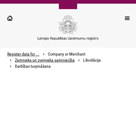
Pārlekt
uz
galveno
saturu
Register data for ...
Company or Merchant
Zemnieka un zvejnieka saimniecība
Likvidācija
Darbības turpināšana