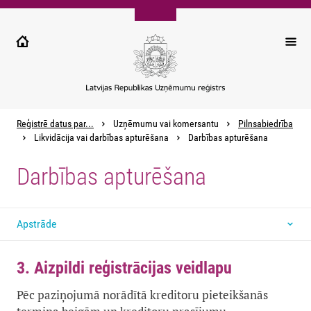
Pārlekt
uz
galveno
saturu
Reģistrē datus par...
Uzņēmumu vai komersantu
Pilnsabiedrība
Likvidācija vai darbības apturēšana
Darbības apturēšana
Darbības apturēšana
Apstrāde
3. Aizpildi reģistrācijas veidlapu
Pēc paziņojumā norādītā kreditoru pieteikšanās