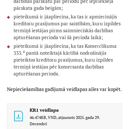
darbības pārskatu par periodu pēc iepriekšējā
pārskata gada beigām;
pieteikumā ir jāapliecina, ka tas ir apmierinājis
kreditoru prasījumus par saistībām, kuru izpildes
termiņš iestājas pirms saimnieciskās darbības
apturēšanas perioda vai šā perioda laikā;
pieteikumā ir jāapliecina, ka tas Komerclikuma
4
333.
pantā noteiktajā kārtībā nodrošinājis
pieteiktos kreditoru prasījumus, kuru izpildes
termiņš iestājas pēc komersanta darbības
apturēšanas perioda.
Nepieciešamības gadījumā veidlapas ailes var kopēt.
KR1 veidlapa
46.474KB,
VND,
atjaunots
2025. gada 29.
Decembrī