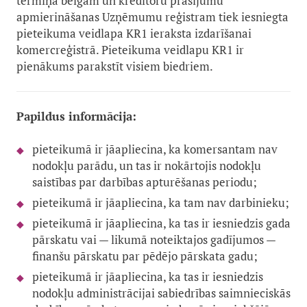
termiņa beigām un kreditoru prasījumu
apmierināšanas Uzņēmumu reģistram tiek iesniegta
pieteikuma veidlapa KR1 ieraksta izdarīšanai
komercreģistrā.
Pieteikuma veidlapu KR1 ir
pienākums parakstīt visiem biedriem.
Papildus informācija:
pieteikumā ir jāapliecina, ka komersantam nav
nodokļu parādu, un tas ir nokārtojis nodokļu
saistības par darbības apturēšanas periodu;
pieteikumā ir jāapliecina, ka tam nav darbinieku;
pieteikumā ir jāapliecina, ka tas ir iesniedzis gada
pārskatu vai — likumā noteiktajos gadījumos —
finanšu pārskatu par pēdējo pārskata gadu;
pieteikumā ir jāapliecina, ka tas ir iesniedzis
nodokļu administrācijai sabiedrības saimnieciskās