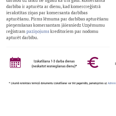
darbību uz laiku ne ilgāku kā trīs gadi. Komersanta
darbība ir apturēta ar dienu, kad komercreģistrā
ierakstītas ziņas par komersanta darbības
apturēšanu. Pirms lēmuma par darbības apturēšanu
pieņemšanas komersantam jāiesniedz Uzņēmumu
reģistram
paziņojums
kreditoriem par nodomu
apturēt darbību.
Izskatīšana 1-3 darba dienas
(neskaitot iesniegšanas dienu)*
* Likumā noteiktais termiņš dokumentu izskatīšanai var tikt pagarināts, pamatojoties uz
Adminis