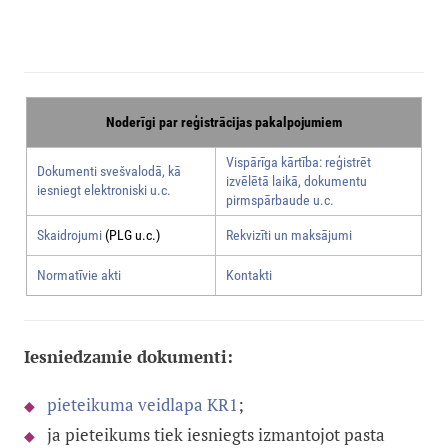
Noderīgi par reģistrācijas pakalpojumiem
Vispārīga kārtība: reģistrēt
Dokumenti svešvalodā, kā
izvēlētā laikā, dokumentu
iesniegt elektroniski u.c.
pirmspārbaude u.c.
Skaidrojumi
(PLG u.c.)
Rekvizīti un maksājumi
Normatīvie akti
Kontakti
Iesniedzamie dokumenti:
pieteikuma veidlapa KR1
;
ja pieteikums tiek iesniegts izmantojot pasta