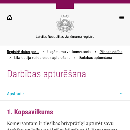
Pārlekt
uz
galveno
saturu
Reģistrē datus par...
Uzņēmumu vai komersantu
Pilnsabiedrība
Likvidācija vai darbības apturēšana
Darbības apturēšana
Darbības apturēšana
Apstrāde
1. Kopsavilkums
Komersantam ir tiesības brīvprātīgi apturēt savu