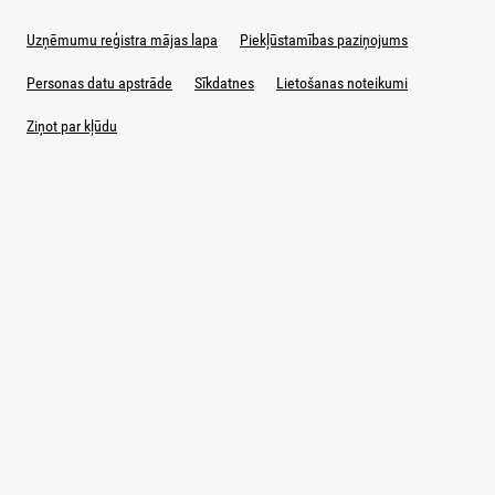
Uzņēmumu reģistra mājas lapa
Piekļūstamības paziņojums
Personas datu apstrāde
Sīkdatnes
Lietošanas noteikumi
Ziņot par kļūdu