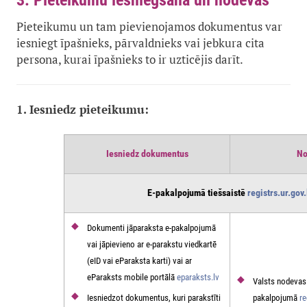
3. Pieteikumu iesniegšana un nodevas
Pieteikumu un tam pievienojamos dokumentus var
iesniegt īpašnieks, pārvaldnieks vai jebkura cita
persona, kurai īpašnieks to ir uzticējis darīt.
1. Iesniedz pieteikumu:
Iesniedz dokumentus
No
E-pakalpojumā tiešsaistē
registrs.ur.gov.
Dokumenti jāparaksta e-pakalpojumā
vai jāpievieno ar e-parakstu viedkartē
(eID vai eParaksta karti) vai ar
eParaksts mobile portālā
eparaksts.lv
Valsts nodevas
Iesniedzot dokumentus, kuri parakstīti
pakalpojumā
re