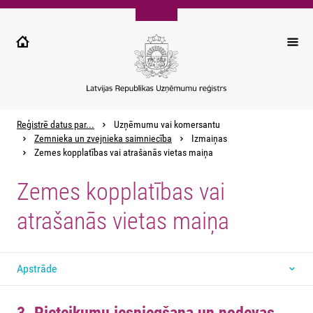
Pārlekt
uz
galveno
saturu
Reģistrē datus par...
Uzņēmumu vai komersantu
Zemnieka un zvejnieka saimniecība
Izmaiņas
Zemes kopplatības vai atrašanās vietas maiņa
Zemes kopplatības vai
atrašanās vietas maiņa
Apstrāde