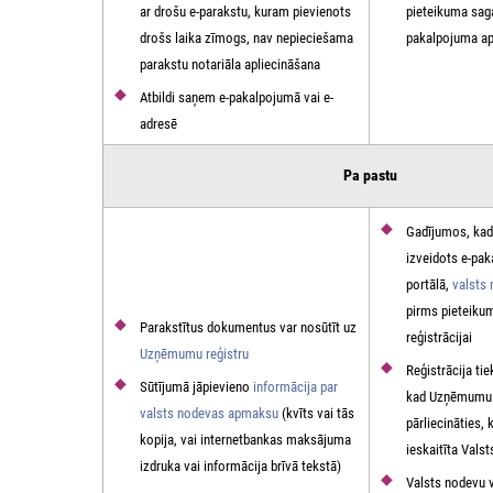
ar drošu e-parakstu, kuram pievienots
pieteikuma sag
drošs laika zīmogs, nav nepieciešama
pakalpojuma a
parakstu notariāla apliecināšana
Atbildi saņem e-pakalpojumā vai e-
adresē
Pa pastu
Gadījumos, kad
izveidots e-pa
portālā,
valsts
pirms pieteiku
Parakstītus dokumentus var nosūtīt uz
reģistrācijai
Uzņēmumu reģistru
Reģistrācija tie
Sūtījumā jāpievieno
informācija par
kad Uzņēmumu r
valsts nodevas apmaksu
(kvīts vai tās
pārliecināties, 
kopija, vai internetbankas maksājuma
ieskaitīta Vals
izdruka vai informācija brīvā tekstā)
Valsts nodevu v