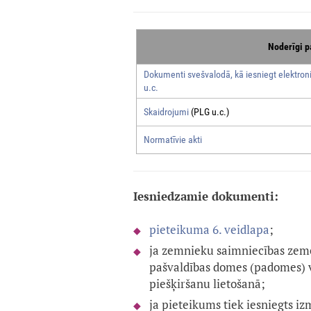
Noderīgi p
Dokumenti svešvalodā, kā iesniegt elektroni
u.c.
Skaidrojumi
(PLG u.c.)
Normatīvie akti
Iesniedzamie dokumenti:
pieteikuma 6. veidlapa
;
ja zemnieku saimniecības zem
pašvaldības domes (padomes) 
piešķiršanu lietošanā;
ja pieteikums tiek iesniegts i