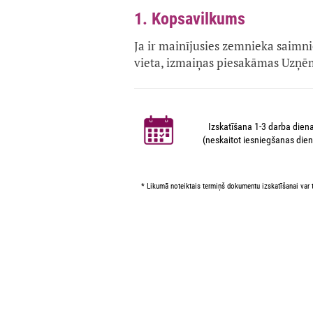
1. Kopsavilkums
Ja ir mainījusies zemnieka saimn
vieta, izmaiņas piesakāmas Uzņē
Izskatīšana 1-3 darba dien
(neskaitot iesniegšanas dien
* Likumā noteiktais termiņš dokumentu izskatīšanai var t