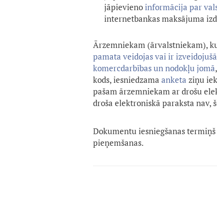
jāpievieno
informācija par va
internetbankas maksājuma izdr
Ārzemniekam (ārvalstniekam), k
pamata veidojas vai ir izveidojuš
komercdarbības un nodokļu jomā
kods, iesniedzama
anketa
ziņu ie
pašam ārzemniekam ar drošu elektr
droša elektroniskā paraksta nav,
Dokumentu iesniegšanas termiņš
pieņemšanas.