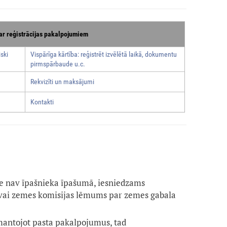
ar reģistrācijas pakalpojumiem
ski
Vispārīga kārtība: reģistrēt izvēlētā laikā, dokumentu
pirmspārbaude u.c.
Rekvizīti un maksājumi
Kontakti
e nav īpašnieka īpašumā, iesniedzams
vai zemes komisijas lēmums par zemes gabala
zmantojot pasta pakalpojumus, tad