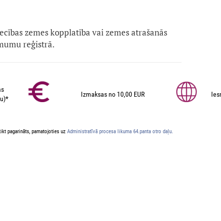
iecības zemes kopplatība vai zemes atrašanās
mumu reģistrā.
as
Izmaksas no 10,00 EUR
Ies
u)*
ikt pagarināts, pamatojoties uz
Administratīvā procesa likuma 64.panta otro daļu.