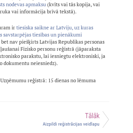
lsts nodevas apmaksu
(kvīts vai tās kopija, vai
uka vai informācija brīvā tekstā).
uram ir
tiesiska saikne ar Latviju, uz kuras
ās savstarpējas tiesības un pienākumi
, bet nav piešķirts Latvijas Republikas personas
kļaušanai Fizisko personu reģistrā (jāparaksta
onisko parakstu, lai iesniegtu elektroniski, ja
 šo dokumentu neiesniedz).
 Uzņēmumu reģistrā: 15 dienas no lēmuma
Tālāk
Aizpildi reģistrācijas veidlapu