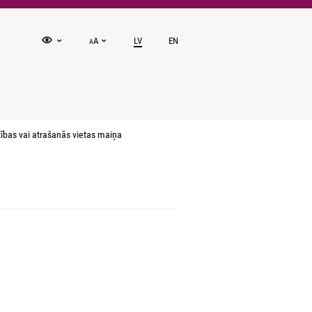
A
LV
EN
A
bas vai atrašanās vietas maiņa