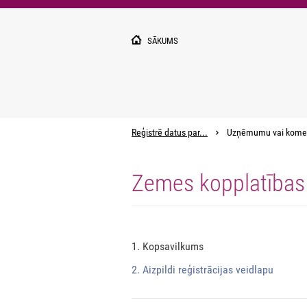
Pārlekt
uz
galveno
SĀKUMS
saturu
Reģistrē datus par...
Uzņēmumu vai kome
Zemes kopplatības 
1. Kopsavilkums
2. Aizpildi reģistrācijas veidlapu