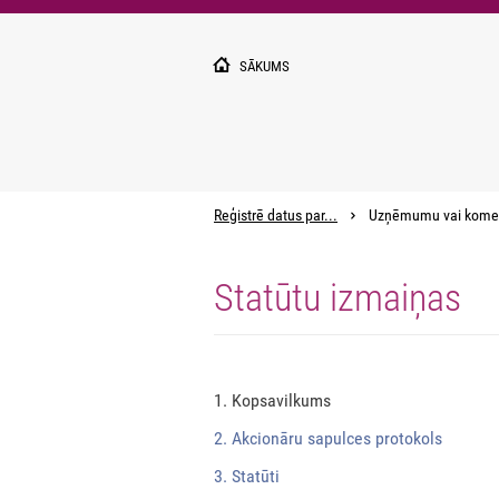
Pārlekt
uz
galveno
SĀKUMS
saturu
Reģistrē datus par...
Uzņēmumu vai kome
Statūtu izmaiņas
1. Kopsavilkums
2. Akcionāru sapulces protokols
3. Statūti