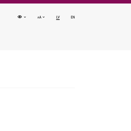
A
LV
EN
A