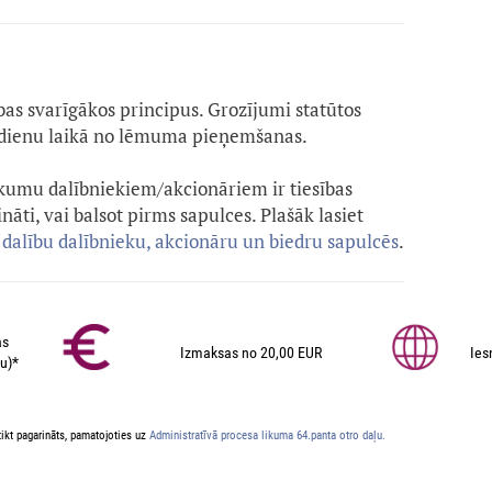
s svarīgākos principus. Grozījumi statūtos
dienu laikā no lēmuma pieņemšanas.
kumu dalībniekiem/akcionāriem ir tiesības
ināti, vai balsot pirms sapulces. Plašāk lasiet
 dalību dalībnieku, akcionāru un biedru sapulcēs
.
as
Izmaksas no 20,00 EUR
Ies
u)*
ikt pagarināts, pamatojoties uz
Administratīvā procesa likuma 64.panta otro daļu.