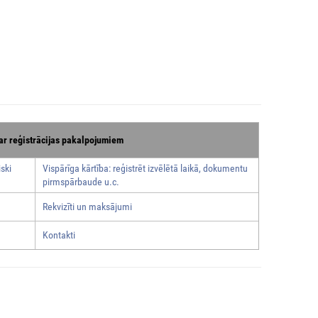
ar reģistrācijas pakalpojumiem
ski
Vispārīga kārtība: reģistrēt izvēlētā laikā, dokumentu
pirmspārbaude u.c.
Rekvizīti un maksājumi
Kontakti