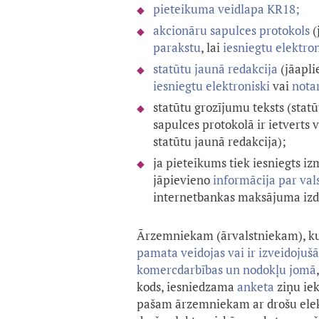
pieteikuma veidlapa KR18;
akcionāru sapulces protokols
(
parakstu
, lai
iesniegtu elektron
statūtu jaunā redakcija
(jāapli
iesniegtu elektroniski
vai
notar
statūtu grozījumu teksts (stat
sapulces protokolā ir ietverts 
statūtu jaunā redakcija);
ja pieteikums tiek iesniegts i
jāpievieno
informācija par va
internetbankas maksājuma izdr
Ārzemniekam (ārvalstniekam), k
pamata veidojas vai ir izveidojuš
komercdarbības un nodokļu jomā
kods, iesniedzama
anket
a
ziņu iek
pašam ārzemniekam ar drošu elektr