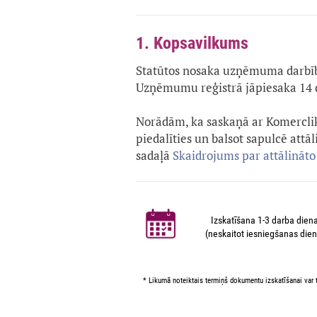
1. Kopsavilkums
Statūtos nosaka uzņēmuma darbība
Uzņēmumu reģistrā jāpiesaka 14 
Norādām, ka saskaņā ar Komercli
piedalīties un balsot sapulcē attāl
sadaļā
Skaidrojums par attālināto
Izskatīšana 1-3 darba dien
(neskaitot iesniegšanas dien
* Likumā noteiktais termiņš dokumentu izskatīšanai var t