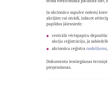
droša elektroniskā paraksta nav,
Ja akcionāru sapulce nolemj konve
akcijām vai otrādi, izdarot attie
papildus jāiesniedz:
centrālā vērtspapīru depozitār
akciju reģistrāciju, ja sabiedrī
akcionāru reģistra
nodalījums
Dokumentu iesniegšanas termiņš
pieņemšanas.