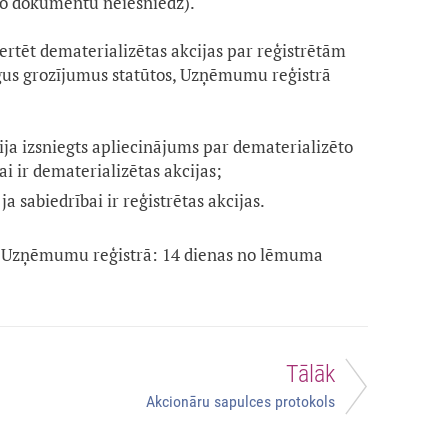
 šo dokumentu neiesniedz).
rtēt dematerializētas akcijas par reģistrētām
cīgus grozījumus statūtos, Uzņēmumu reģistrā
ija izsniegts apliecinājums par dematerializēto
bai ir dematerializētas akcijas;
, ja sabiedrībai ir reģistrētas akcijas.
 Uzņēmumu reģistrā: 14 dienas no lēmuma
Tālāk
Akcionāru sapulces protokols