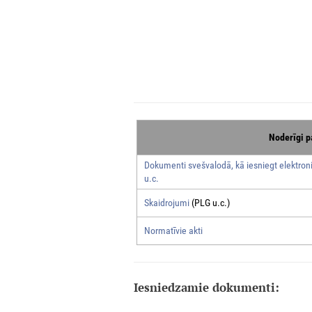
Noderīgi p
Dokumenti svešvalodā, kā iesniegt elektroni
u.c.
Skaidrojumi
(PLG u.c.)
Normatīvie akti
Iesniedzamie dokumenti: