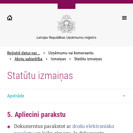
Pārlekt
uz
galveno
saturu
Reģistrē datus par...
Uzņēmumu vai komersantu
Akciju sabiedrība
Izmaiņas
Statūtu izmaiņas
Statūtu izmaiņas
Apstrāde
5. Apliecini parakstu
Dokumentus parakstot ar
drošu elektronisko