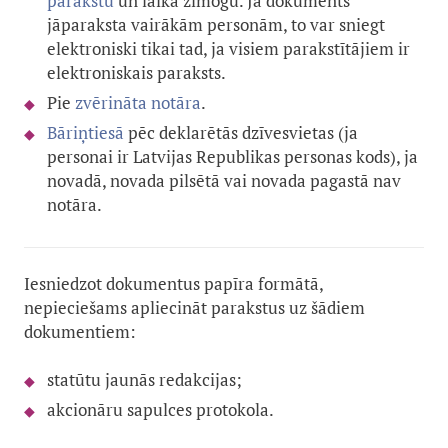
parakstu
un laika zīmogu. Ja dokuments
jāparaksta vairākām personām, to var sniegt
elektroniski tikai tad, ja visiem parakstītājiem ir
elektroniskais paraksts.
Pie
zvērināta notāra
.
B
āriņtiesā
pēc deklarētās dzīvesvietas (ja
personai ir Latvijas Republikas personas kods), ja
novadā, novada pilsētā vai novada pagastā nav
notāra.
Iesniedzot dokumentus papīra formātā,
nepieciešams apliecināt parakstus uz šādiem
dokumentiem:
statūtu jaunās redakcijas;
akcionāru sapulces protokola.