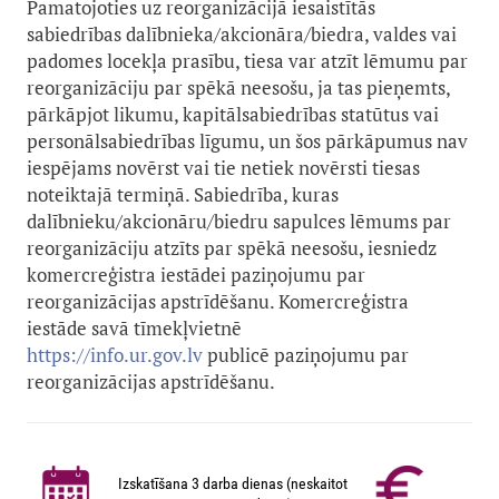
Pamatojoties uz reorganizācijā iesaistītās
sabiedrības dalībnieka/akcionāra/biedra, valdes vai
padomes locekļa prasību, tiesa var atzīt lēmumu par
reorganizāciju par spēkā neesošu, ja tas pieņemts,
pārkāpjot likumu, kapitālsabiedrības statūtus vai
personālsabiedrības līgumu, un šos pārkāpumus nav
iespējams novērst vai tie netiek novērsti tiesas
noteiktajā termiņā. Sabiedrība, kuras
dalībnieku/akcionāru/biedru sapulces lēmums par
reorganizāciju atzīts par spēkā neesošu, iesniedz
komercreģistra iestādei paziņojumu par
reorganizācijas apstrīdēšanu. Komercreģistra
iestāde savā tīmekļvietnē
https://info.ur.gov.lv
publicē paziņojumu par
reorganizācijas apstrīdēšanu.
Izskatīšana 3 darba dienas (neskaitot