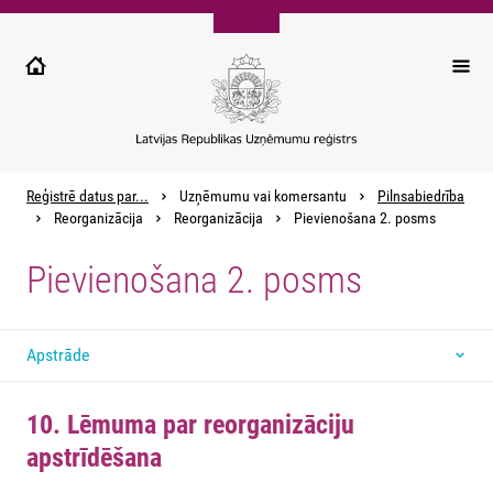
Pārlekt
uz
galveno
saturu
Reģistrē datus par...
Uzņēmumu vai komersantu
Pilnsabiedrība
Reorganizācija
Reorganizācija
Pievienošana 2. posms
Pievienošana 2. posms
Apstrāde
10. Lēmuma par reorganizāciju
apstrīdēšana