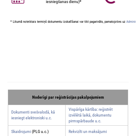
iesniegšanas dienu)*
* Likumā noteiktais termiņš dokumentu izskatīšanai var tikt pagarināts, pamatojoties uz
Adminis
Noderīgi par reģistrācijas pakalpojumiem
Vispārīga kārtība: reģistrēt
Dokumenti svešvalodā, kā
izvēlētā laikā, dokumentu
iesniegt elektroniski u.c.
pirmspārbaude u.c.
Skaidrojumi
(PLG u.c.)
Rekvizīti un maksājumi