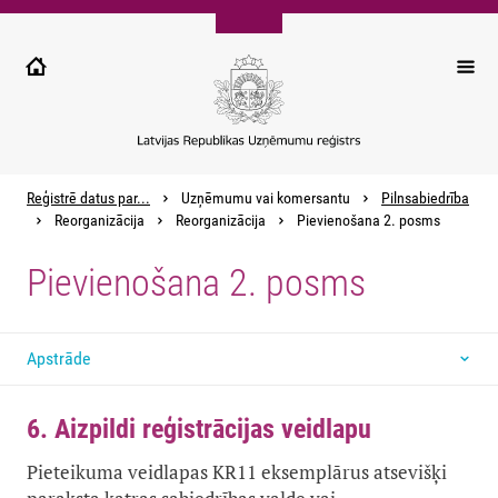
Pārlekt
uz
galveno
saturu
Reģistrē datus par...
Uzņēmumu vai komersantu
Pilnsabiedrība
Reorganizācija
Reorganizācija
Pievienošana 2. posms
Pievienošana 2. posms
Apstrāde
6. Aizpildi reģistrācijas veidlapu
Pieteikuma veidlapas KR11 eksemplārus atsevišķi