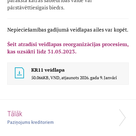
paraksta katras sabiedrības valde vai
pārstāvēttiesīgais biedrs.
Nepieciešamības gadījumā veidlapas ailes var kopēt.
Šeit atradīsi veidlapas reorganizācijas procesiem,
kas uzsākti līdz 31.05.2023.
KR11 veidlapa
50.066KB,
VND,
atjaunots
2026. gada 9. Janvārī
Tālāk
Paziņojums kreditoriem