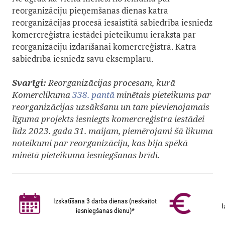
reorganizāciju pieņemšanas dienas katra
reorganizācijas procesā iesaistītā sabiedrība iesniedz
komercreģistra iestādei pieteikumu ieraksta par
reorganizāciju izdarīšanai komercreģistrā. Katra
sabiedrība iesniedz savu eksemplāru.
Svarīgi:
Reorganizācijas procesam, kurā
Komerclikuma
338. pantā
minētais pieteikums par
reorganizācijas uzsākšanu un tam pievienojamais
līguma projekts iesniegts komercreģistra iestādei
līdz 2023. gada 31. maijam, piemērojami šā likuma
noteikumi par reorganizāciju, kas bija spēkā
minētā pieteikuma iesniegšanas brīdī.
Izskatīšana 3 darba dienas (neskaitot
I
iesniegšanas dienu)*