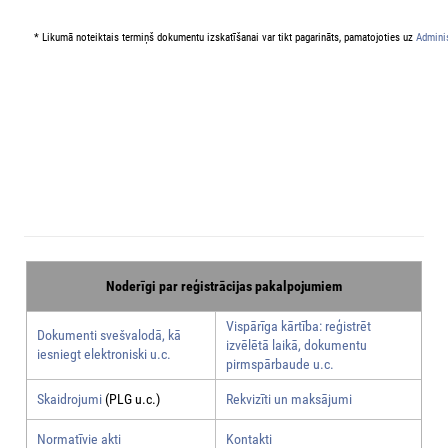
* Likumā noteiktais termiņš dokumentu izskatīšanai var tikt pagarināts, pamatojoties uz
Adminis
Noderīgi par reģistrācijas pakalpojumiem
Vispārīga kārtība: reģistrēt
Dokumenti svešvalodā, kā
izvēlētā laikā, dokumentu
iesniegt elektroniski u.c.
pirmspārbaude u.c.
Skaidrojumi
(PLG u.c.)
Rekvizīti un maksājumi
Normatīvie akti
Kontakti