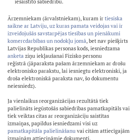
iesaistīto sabiedrību.
Ārzemniekam (ārvalstniekam), kuram ir
tiesiska
saikne ar Latviju, uz kuras pamata veidojas vai ir
izveidojušās savstarpējas tiesības un pienākumi
komercdarbības un nodokļu jomā
, bet nav piešķirts
Latvijas Republikas personas kods, iesniedzama
anketa
ziņu iekļaušanai Fizisko personu
reģistrā (jāparaksta pašam ārzemniekam ar drošu
elektronisko parakstu, lai iesniegtu elektroniski, ja
droša elektroniskā paraksta nav, šo dokumentu
neiesniedz).
Ja vienlaikus reorganizācijas rezultātā tiek
palielināts iegūstošās sabiedrības pamatkapitāls vai
tiek veiktas citas ar reorganizāciju saistītas
izmaiņas, papildus iesniedzami visi uz
pamatkapitāla palielināšanu
vai citām attiecīgajām
izmaiņām attiecināmie dokumenti.