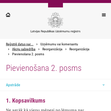
Pārlekt
uz
galveno
saturu
Reģistrē datus par...
Uzņēmumu vai komersantu
Akciju sabiedrība
Reorganizācija
Reorganizācija
Pievienošana 2. posms
Pievienošana 2. posms
Apstrāde
1. Kopsavilkums
Ne agrāk kā vienu mēnesi no lēmuma par