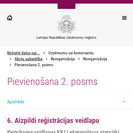
Pārlekt
uz
galveno
saturu
Reģistrē datus par...
Uzņēmumu vai komersantu
Akciju sabiedrība
Reorganizācija
Reorganizācija
Pievienošana 2. posms
Pievienošana 2. posms
Apstrāde
6. Aizpildi reģistrācijas veidlapu
Pieteikuma veidlapas KR11 eksemplārus atsevišķi