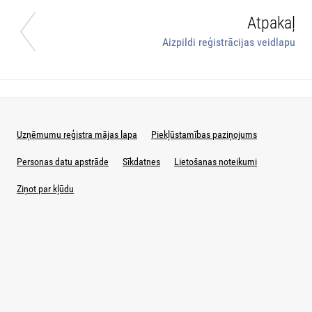
Atpakaļ
Aizpildi reģistrācijas veidlapu
Uzņēmumu reģistra mājas lapa
Piekļūstamības paziņojums
Personas datu apstrāde
Sīkdatnes
Lietošanas noteikumi
Ziņot par kļūdu