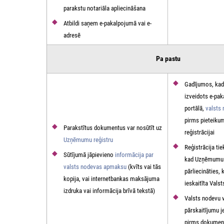
parakstu notariāla apliecināšana
Atbildi saņem e-pakalpojumā vai e-
adresē
Pa pastu
Gadījumos, kad
izveidots e-pa
portālā,
valsts
pirms pieteiku
Parakstītus dokumentus var nosūtīt uz
reģistrācijai
Uzņēmumu reģistru
Reģistrācija tie
Sūtījumā jāpievieno
informācija par
kad Uzņēmumu r
valsts nodevas apmaksu
(kvīts vai tās
pārliecināties, 
kopija, vai internetbankas maksājuma
ieskaitīta Vals
izdruka vai informācija brīvā tekstā)
Valsts nodevu v
pārskaitījumu j
pirms dokument