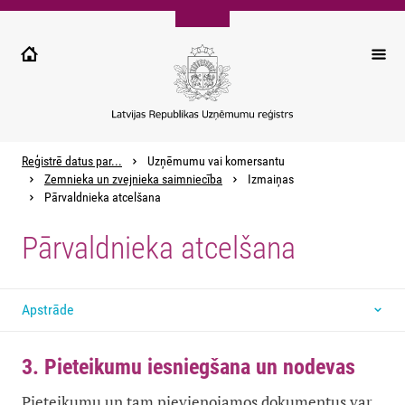
Pārlekt
uz
galveno
saturu
Reģistrē datus par...
Uzņēmumu vai komersantu
Zemnieka un zvejnieka saimniecība
Izmaiņas
Pārvaldnieka atcelšana
Pārvaldnieka atcelšana
Apstrāde
3. Pieteikumu iesniegšana un nodevas
Pieteikumu un tam pievienojamos dokumentus var