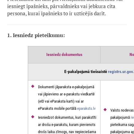
iesniegt īpašnieks, pārvaldnieks vai jebkura cita
persona, kurai īpašnieks to ir uzticējis darīt.
1. Iesniedz pieteikumu:
Iesniedz dokumentus
No
E-pakalpojumā tiešsaistē
registrs.ur.gov.
Dokumenti jāparaksta e-pakalpojumā
vai jāpievieno ar e-parakstu viedkartē
(eID vai eParaksta karti) vai ar
eParaksts mobile portālā
eparaksts.lv
Valsts nodevas
Iesniedzot dokumentus, kuri parakstīti
pakalpojumā
re
ar drošu e-parakstu, kuram pievienots
pieteikuma sag
drošs laika zīmogs, nav nepieciešama
pakalpojuma a