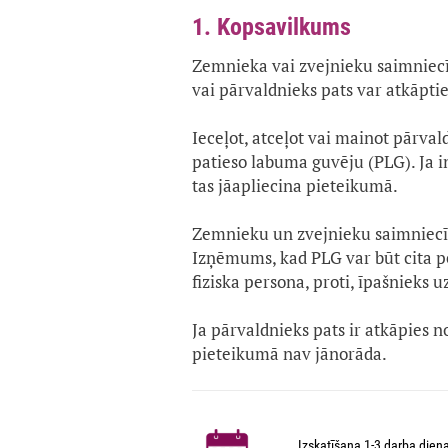
1. Kopsavilkums
Zemnieka vai zvejnieku saimniecī
vai pārvaldnieks pats var atkāpti
Ieceļot, atceļot vai mainot pārval
patieso labuma guvēju (PLG). Ja i
tas jāapliecina pieteikumā.
Zemnieku un zvejnieku saimniecīb
Izņēmums, kad PLG var būt cita per
fiziska persona, proti, īpašnieks 
Ja pārvaldnieks pats ir atkāpies 
pieteikumā nav jānorāda.
Izskatīšana 1-3 darba dien