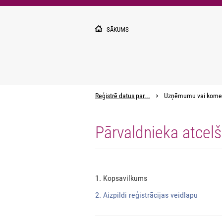
Pārlekt
uz
galveno
SĀKUMS
saturu
Reģistrē datus par...
Uzņēmumu vai kome
Pārvaldnieka atcel
1. Kopsavilkums
2. Aizpildi reģistrācijas veidlapu