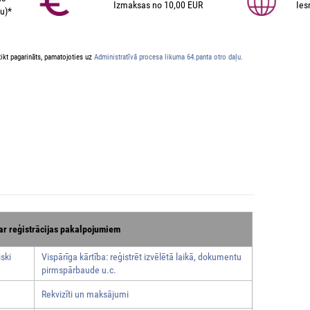
Izmaksas no 10,00 EUR
Ies
u)*
ikt pagarināts, pamatojoties uz
Administratīvā procesa likuma 64.panta otro daļu.
ar reģistrācijas pakalpojumiem
ski
Vispārīga kārtība: reģistrēt izvēlētā laikā, dokumentu
pirmspārbaude u.c.
Rekvizīti un maksājumi