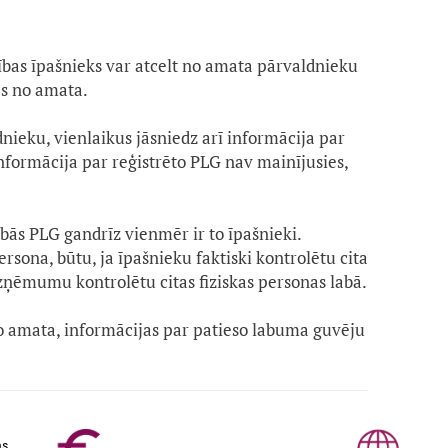
bas īpašnieks var atcelt no amata pārvaldnieku
es no amata.
dnieku, vienlaikus jāsniedz arī informācija par
nformācija par reģistrēto PLG nav mainījusies,
ās PLG gandrīz vienmēr ir to īpašnieki.
sona, būtu, ja īpašnieku faktiski kontrolētu cita
uzņēmumu kontrolētu citas fiziskas personas labā.
no amata, informācijas par patieso labuma guvēju
as