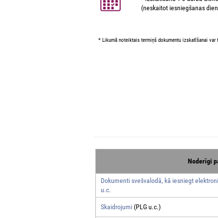
(neskaitot iesniegšanas dien
* Likumā noteiktais termiņš dokumentu izskatīšanai var t
Noderīgi p
Dokumenti svešvalodā, kā iesniegt elektroni
u.c.
Skaidrojumi
(PLG u.c.)