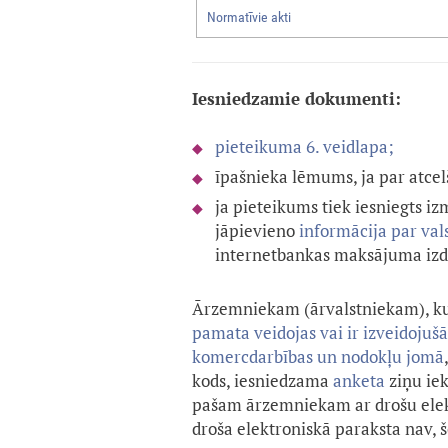
Normatīvie akti
Iesniedzamie dokumenti:
pieteikuma 6. veidlapa;
īpašnieka lēmums, ja par atcel
ja pieteikums tiek iesniegts i
jāpievieno
informācija par va
internetbankas maksājuma izdr
Ārzemniekam (ārvalstniekam), k
pamata veidojas vai ir izveidojuš
komercdarbības un nodokļu jomā
kods, iesniedzama
anketa
ziņu ie
pašam ārzemniekam ar drošu elektr
droša elektroniskā paraksta nav,