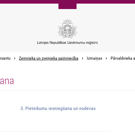
rsantu
Zemnieka un zvejnieka saimniecība
Izmaiņas
Pārvaldnieka a
šana
3. Pieteikumu iesniegšana un nodevas