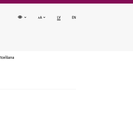
A
LV
EN
A
tcelšana