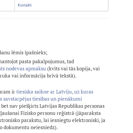
Kontakti
šanu lēmis īpašnieks;
zmantojot pasta pakalpojumus, tad
lsts nodevas apmaksu
(kvīts vai tās kopija, vai
uka vai informācija brīvā tekstā).
uram ir
tiesiska saikne ar Latviju, uz kuras
ās savstarpējas tiesības un pienākumi
, bet nav piešķirts Latvijas Republikas personas
kļaušanai Fizisko personu reģistrā (jāparaksta
onisko parakstu, lai iesniegtu elektroniski, ja
 šo dokumentu neiesniedz).