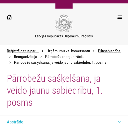
Pārlekt
uz
galveno
saturu
Reģistrē datus par...
Uzņēmumu vai komersantu
Pilnsabiedrība
Reorganizācija
Pārrobežu reorganizācija
Pārrobežu sašķelšana, ja veido jaunu sabiedrību, 1. posms
Pārrobežu sašķelšana, ja
veido jaunu sabiedrību, 1.
posms
Apstrāde