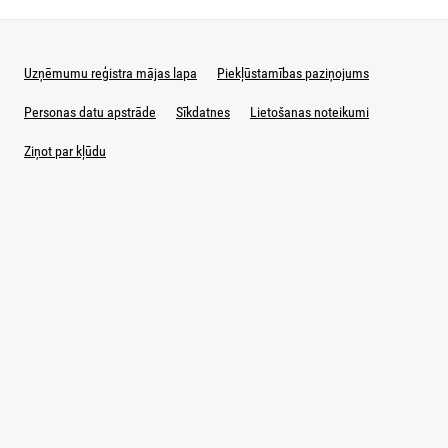
Uzņēmumu reģistra mājas lapa
Piekļūstamības paziņojums
Personas datu apstrāde
Sīkdatnes
Lietošanas noteikumi
Ziņot par kļūdu