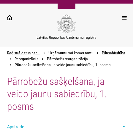
Pārlekt
uz
galveno
saturu
Reģistrē datus par...
Uzņēmumu vai komersantu
Pilnsabiedrība
Reorganizācija
Pārrobežu reorganizācija
Pārrobežu sašķelšana, ja veido jaunu sabiedrību, 1. posms
Pārrobežu sašķelšana, ja
veido jaunu sabiedrību, 1.
posms
Apstrāde