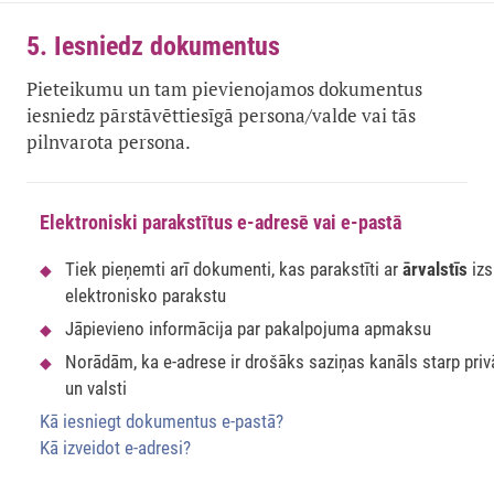
5. Iesniedz dokumentus
Pieteikumu un tam pievienojamos dokumentus
iesniedz pārstāvēttiesīgā persona/valde vai tās
pilnvarota persona.
Elektroniski parakstītus e-adresē vai e-pastā
Tiek pieņemti arī dokumenti, kas parakstīti ar
ārvalstīs
izs
elektronisko parakstu
Jāpievieno informācija par pakalpojuma apmaksu
Norādām, ka e-adrese ir drošāks saziņas kanāls starp pri
un valsti
Kā iesniegt dokumentus e-pastā?
Kā izveidot e-adresi?